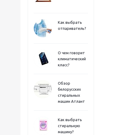
Как выбрать
отпариватель?
О чем говорит
климатический
класс?
Обзор
белорусских
стиральных
машин Атлант
Как выбрать
стиральную
машину?