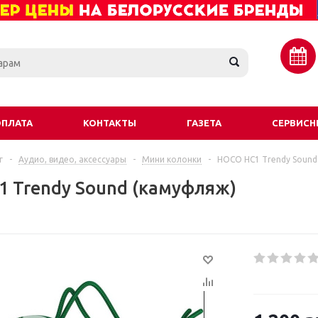
ОПЛАТА
КОНТАКТЫ
ГАЗЕТА
СЕРВИСН
г
-
Аудио, видео, аксессуары
-
Мини колонки
-
HOCO HC1 Trendy Sound
 Trendy Sound (камуфляж)