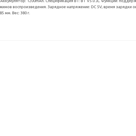
. Аккумулятор: 1200mAh. Спецификация BT: BT V5.0 JL. Функции: поддер
жимов воспроизведения. Зарядное напряжение: DC 5V, время зарядки око
 мм. Вес: 380 г.