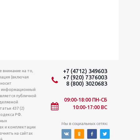
+7 (4712) 349603
 внимание на то,
+7 (920) 7376003
мация (включая
8 (800) 3020683
 носит
о информационный
является публичной
09:00-18:00 ПН-СБ
деляемой
10:00-17:00 ВС
атьи 437 (2)
кодекса РФ.
лных
ах и комплектации
очнять на сайтах
й.