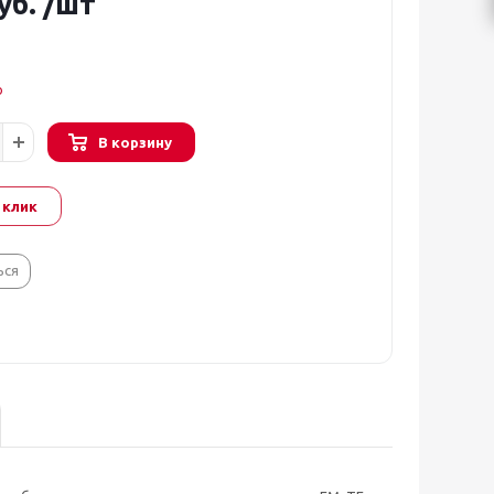
уб.
/шт
о
В корзину
 клик
ься