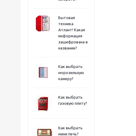
Бытовая
техника
Атлант! Какая
информация
зашифрована в
названии?
Как выбрать
морозильную
камеру?
Как выбрать
газовую плиту?
Как выбрать
мини печь?