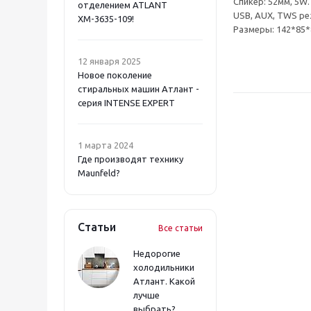
Спикер: 52мм, 5W
отделением ATLANT
USB, AUX, TWS ре
ХМ-3635-109!
Размеры: 142*85*85
12 января 2025
Новое поколение
стиральных машин Атлант -
серия INTENSE EXPERT
1 марта 2024
Где производят технику
Maunfeld?
Статьи
Все статьи
Недорогие
холодильники
Атлант. Какой
лучше
выбрать?