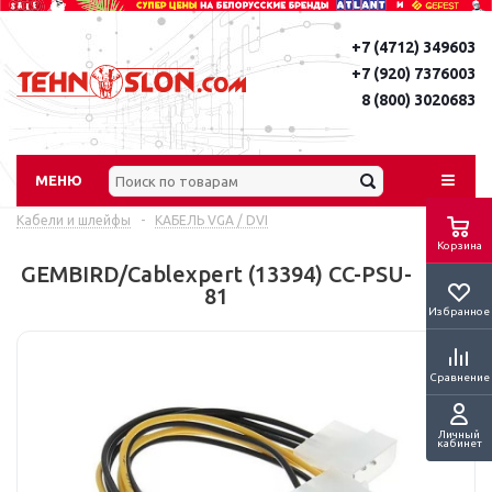
+7 (4712) 349603
+7 (920) 7376003
8 (800) 3020683
МЕНЮ
Кабели и шлейфы
-
КАБЕЛЬ VGA / DVI
Корзина
GEMBIRD/Cablexpert (13394) CC-PSU-
81
Избранное
Сравнение
Личный
кабинет