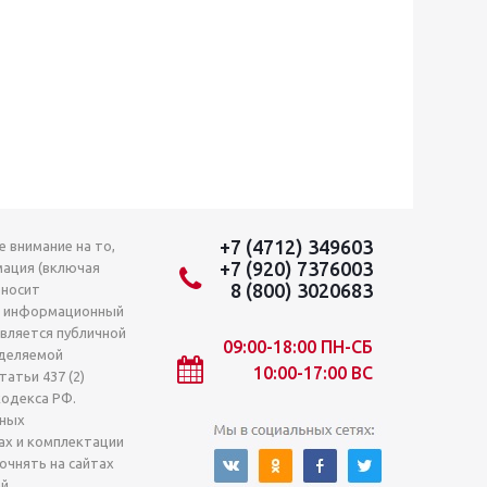
+7 (4712) 349603
 внимание на то,
+7 (920) 7376003
мация (включая
8 (800) 3020683
 носит
о информационный
является публичной
09:00-18:00 ПН-СБ
деляемой
10:00-17:00 ВС
атьи 437 (2)
кодекса РФ.
лных
ах и комплектации
очнять на сайтах
й.