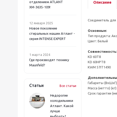
отделением ATLANT
Описание
ХМ-3635-109!
Соединитель для 
12 января 2025
Новое поколение
Основные:
стиральных машин Атлант -
Тип продукта: Ак
серия INTENSE EXPERT
Цвет: Белый
Совместимость:
1 марта 2024
KD 60T8
Где производят технику
KD 60HPT8
Maunfeld?
KWM 57IT1490
Дополнительные
Габариты (ВxШxГ) 
Статьи
Все статьи
Масса (нетто) (кг):
Срок гарантии (мес
Недорогие
холодильники
Атлант. Какой
лучше
выбрать?