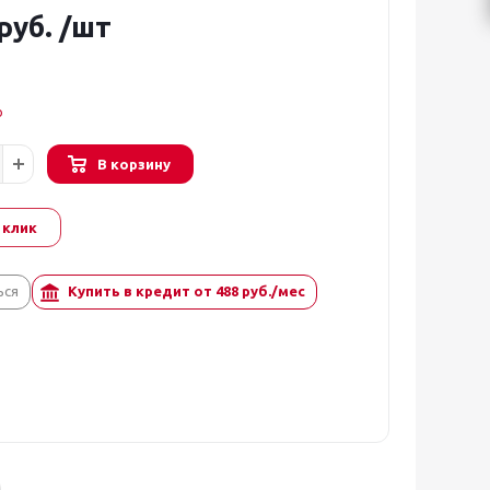
руб.
/шт
о
В корзину
 клик
ься
Купить в кредит от
488
руб./мес