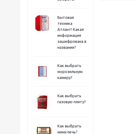
Бытовая
техника
Атлант! Какая
информация
зашифрована в
названии?
Как выбрать
морозильную
камеру?
Как выбрать
газовую плиту?
Как выбрать
мини печь?