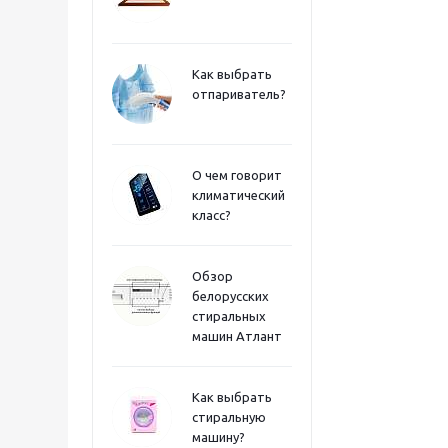
Как выбрать
отпариватель?
О чем говорит
климатический
класс?
Обзор
белорусских
стиральных
машин Атлант
Как выбрать
стиральную
машину?