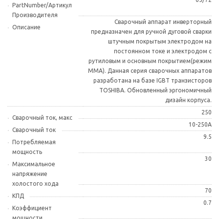
PartNumber/Артикул
Производителя
Сварочный аппарат инверторный
Описание
предназначен для ручной дуговой сварки
штучным покрытым электродом на
постоянном токе и электродом с
рутиловым и основным покрытием(режим
ММА). Данная серия сварочных аппаратов
разработана на базе IGBT транзисторов
TOSHIBA. Обновленный эргономичный
дизайн корпуса.
250
Сварочный ток, макс
10-250A
Сварочный ток
9.5
Потребляемая
мощность
30
Максимальное
напряжение
холостого хода
70
КПД
0.7
Коэффициент
мощности