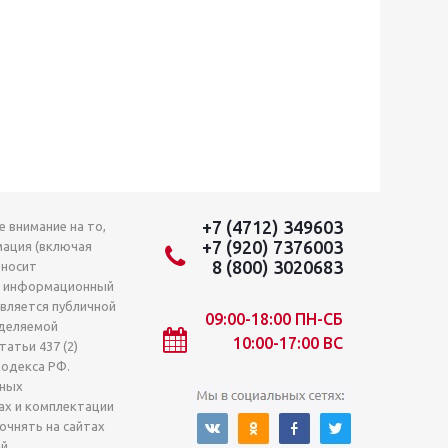
+7 (4712) 349603
 внимание на то,
+7 (920) 7376003
мация (включая
8 (800) 3020683
 носит
о информационный
является публичной
09:00-18:00 ПН-СБ
деляемой
10:00-17:00 ВС
атьи 437 (2)
кодекса РФ.
лных
ах и комплектации
очнять на сайтах
й.