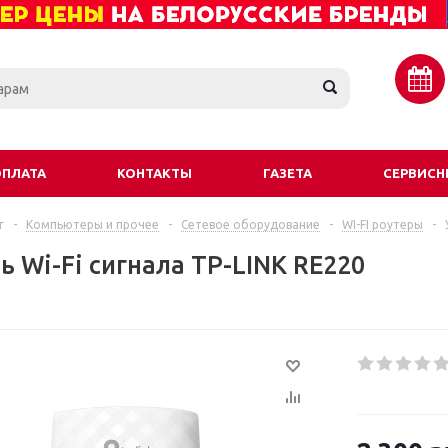
ОПЛАТА
КОНТАКТЫ
ГАЗЕТА
СЕРВИСН
г
-
Компьютеры и прочее
-
Сетевое оборудование
-
WI-FI роутеры
-
ь Wi-Fi сигнала TP-LINK RE220