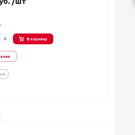
уб.
/шт
о
В корзину
 клик
ься