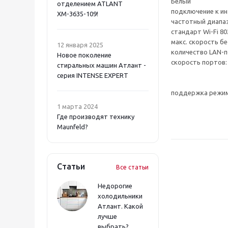
Белый
отделением ATLANT
подключение к инт
ХМ-3635-109!
частотный диапазо
стандарт Wi-Fi 802.1
макс. скорость б
12 января 2025
количество LAN-п
Новое поколение
скорость портов:
стиральных машин Атлант -
серия INTENSE EXPERT
поддержка режим
1 марта 2024
Где производят технику
Maunfeld?
Статьи
Все статьи
Недорогие
холодильники
Атлант. Какой
лучше
выбрать?