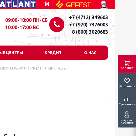
+7 (4712) 349603
09:00-18:00 ПН-СБ
+7 (920) 7376003
10:00-17:00 ВС
8 (800) 3020683
ЫЕ ЦЕНТРЫ
КРЕДИТ
О НАС
Усилитель Wi-Fi сигнала TP-LINK RE220
Корзина
Избранное
Сравнение
Личный
кабинет