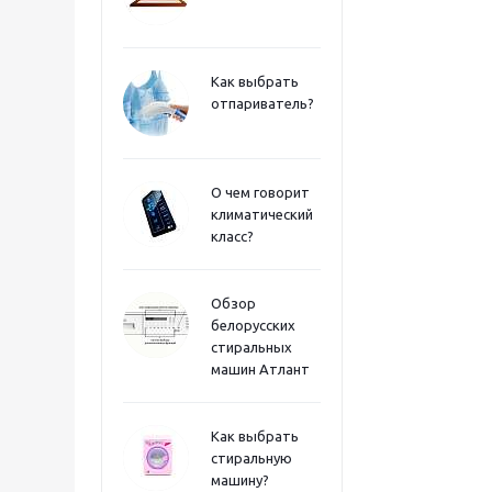
Как выбрать
отпариватель?
О чем говорит
климатический
класс?
Обзор
белорусских
стиральных
машин Атлант
Как выбрать
стиральную
машину?