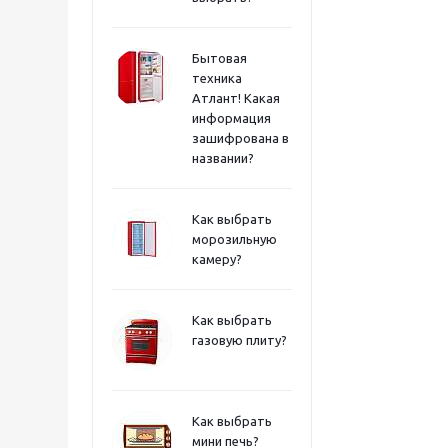
Бытовая
техника
Атлант! Какая
информация
зашифрована в
названии?
Как выбрать
морозильную
камеру?
Как выбрать
газовую плиту?
Как выбрать
мини печь?