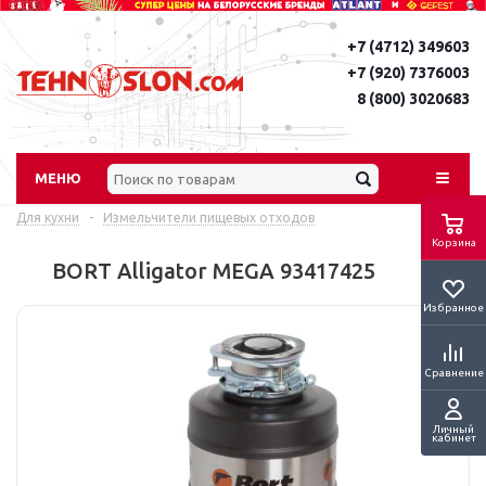
+7 (4712) 349603
+7 (920) 7376003
8 (800) 3020683
МЕНЮ
Для кухни
-
Измельчители пищевых отходов
Корзина
BORT Alligator MEGA 93417425
Избранное
Сравнение
Личный
кабинет