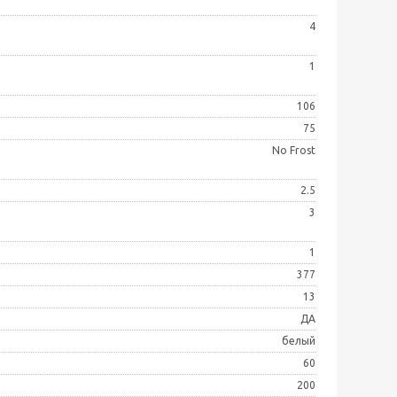
4
1
106
75
No Frost
2.5
3
1
377
13
ДА
белый
60
200