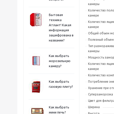
камеры
Количество поло
Бытовая
камере
техника
Количество ящик
Атлант! Какая
камере
информация
Общий объем мо
зашифрована в
Полезный объем
названии?
Тип разморажив
камеры
Как выбрать
Мощность замор
морозильную
Количество ящик
камеру?
камере
Количество ком
Как выбрать
Потребление эне
газовую плиту?
Хранение при от
Суперзаморозка
Цвет для фильтр
Как выбрать
Ширина
мини печь?
Высота