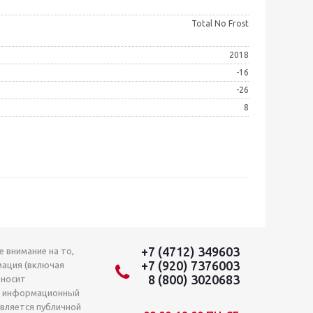
Total No Frost
2018
-16
-26
8
+7 (4712) 349603
 внимание на то,
+7 (920) 7376003
мация (включая
8 (800) 3020683
 носит
о информационный
является публичной