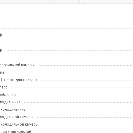
РФ
ер
орозильной камеры
ей
 (только для фильра)
ласс
ребления
лодильника
 холодильника
лодильной камеры
 холодильной камеры
ания холодильной