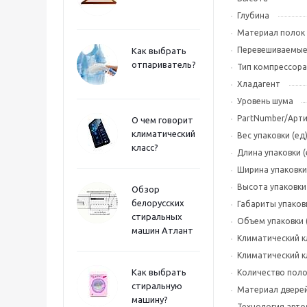
Глубина
Материал полок
Перевешиваемые
Как выбрать
отпариватель?
Тип компрессора
Хладагент
Уровень шума
PartNumber/Арт
О чем говорит
климатический
Вес упаковки (ед
класс?
Длина упаковки (
Ширина упаковки
Высота упаковки 
Обзор
белорусских
Габариты упаков
стиральных
Объем упаковки 
машин Атлант
Климатический к
Климатический к
Как выбрать
Количество поло
стиральную
Материал двере
машину?
Технология авт