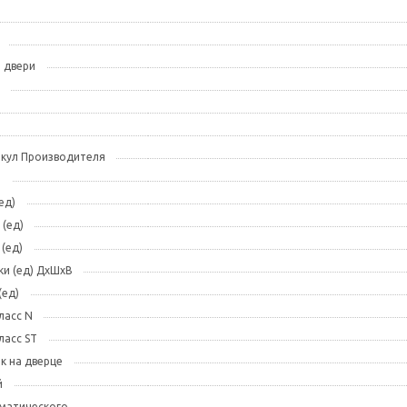
 двери
икул Производителя
)
ед)
 (ед)
(ед)
ки (ед) ДхШхВ
(ед)
ласс N
ласс ST
к на дверце
й
оматического