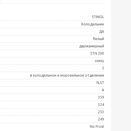
STINOL
Холодильник
ДА
белый
двухкамерный
STN 200
снизу
2
в холодильном и морозильном отделении
N,ST
A
359
324
253
249
No Frost