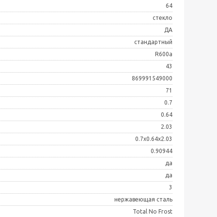
64
стекло
ДА
стандартный
R600a
43
869991549000
71
0.7
0.64
2.03
0.7x0.64x2.03
0.90944
да
да
3
нержавеющая сталь
Total No Frost