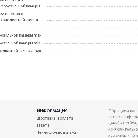
 морозильной камеры
оматического
 холодильной камеры
розильной камеры max
розильной камеры min
лодильной камеры max
ИНФОРМАЦИЯ
Обращаем ваше
что вся инфор
Доставка и оплата
цены) на сайте,
Газета
исключительн
Технослон подскажет
характер и не 