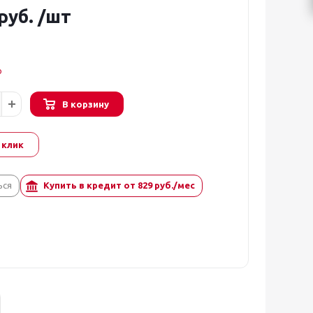
руб.
/шт
о
В корзину
 клик
ься
Купить в кредит от
829
руб./мес