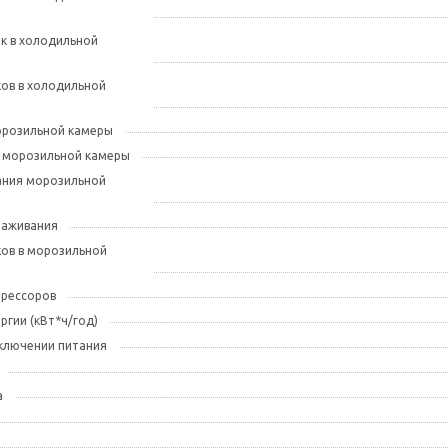
к в холодильной
ов в холодильной
розильной камеры
 морозильной камеры
ания морозильной
аживания
ов в морозильной
прессоров
ргии (кВт*ч/год)
ключении питания
а