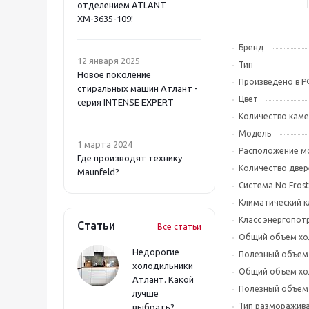
отделением ATLANT
ХМ-3635-109!
Бренд
12 января 2025
Тип
Новое поколение
Произведено в 
стиральных машин Атлант -
Цвет
серия INTENSE EXPERT
Количество кам
Модель
1 марта 2024
Расположение м
Где производят технику
Количество двер
Maunfeld?
Система No Frost
Климатический к
Класс энергопот
Статьи
Все статьи
Общий объем хо
Недорогие
Полезный объем
холодильники
Общий объем хо
Атлант. Какой
Полезный объем
лучше
Тип разморажив
выбрать?