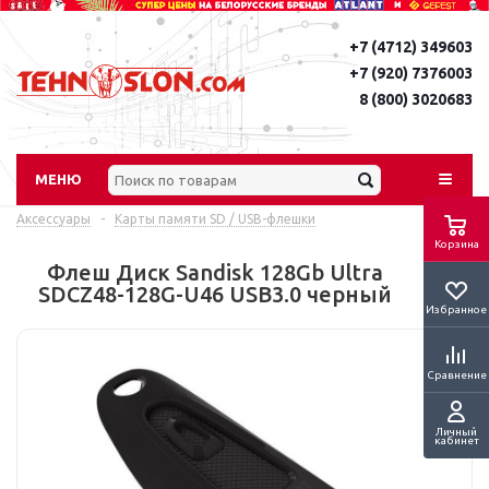
+7 (4712) 349603
+7 (920) 7376003
8 (800) 3020683
МЕНЮ
Аксессуары
-
Карты памяти SD / USB-флешки
Корзина
Флеш Диск Sandisk 128Gb Ultra
SDCZ48-128G-U46 USB3.0 черный
Избранное
Сравнение
Личный
кабинет