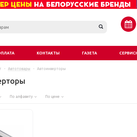
ОПЛАТА
КОНТАКТЫ
ГАЗЕТА
СЕРВИС
г
-
Автотовары
-
Автоинверторы
ерторы
По алфавиту
По цене