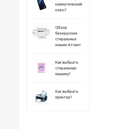
климатический
класс?
Обзор
белорусских
стиральных
машин Атлант
Как выбрать
стиральную
машину?
Как выбрать
принтер?