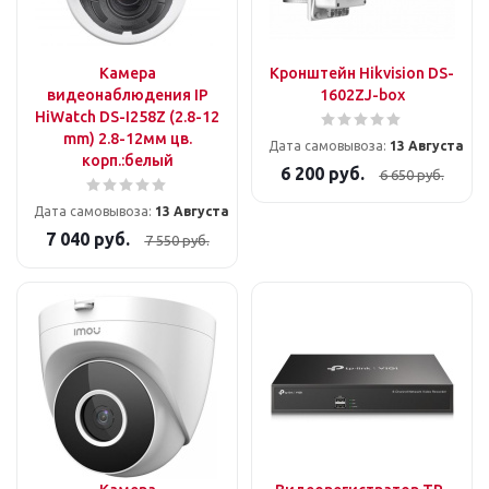
Камера
Кронштейн Hikvision DS-
видеонаблюдения IP
1602ZJ-box
HiWatch DS-I258Z (2.8-12
mm) 2.8-12мм цв.
Дата самовывоза:
13 Августа
корп.:белый
6 200
руб.
6 650
руб.
Дата самовывоза:
13 Августа
7 040
руб.
7 550
руб.