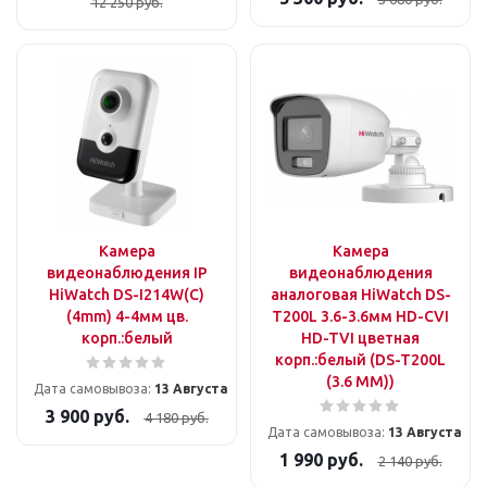
12 250
руб.
Камера
Камера
видеонаблюдения IP
видеонаблюдения
HiWatch DS-I214W(C)
аналоговая HiWatch DS-
(4mm) 4-4мм цв.
T200L 3.6-3.6мм HD-CVI
корп.:белый
HD-TVI цветная
корп.:белый (DS-T200L
(3.6 MM))
Дата самовывоза:
13 Августа
3 900
руб.
4 180
руб.
Дата самовывоза:
13 Августа
1 990
руб.
2 140
руб.