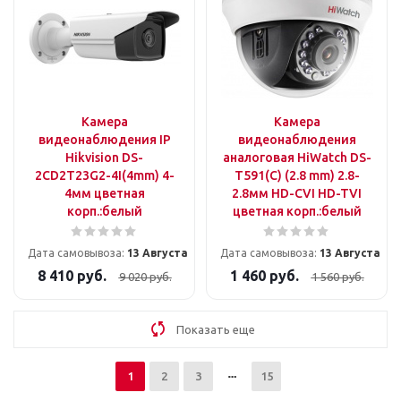
Камера
Камера
видеонаблюдения IP
видеонаблюдения
Hikvision DS-
аналоговая HiWatch DS-
2CD2T23G2-4I(4mm) 4-
T591(C) (2.8 mm) 2.8-
4мм цветная
2.8мм HD-CVI HD-TVI
корп.:белый
цветная корп.:белый
Дата самовывоза:
13 Августа
Дата самовывоза:
13 Августа
8 410
руб.
1 460
руб.
9 020
руб.
1 560
руб.
Показать еще
1
2
3
15