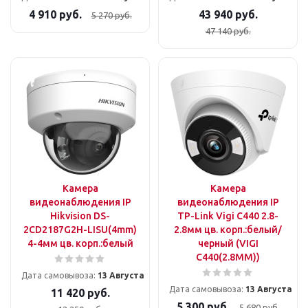
4 910
руб.
43 940
руб.
5 270
руб.
47 140
руб.
Камера
Камера
видеонаблюдения IP
видеонаблюдения IP
Hikvision DS-
TP-Link Vigi C440 2.8-
2CD2187G2H-LISU(4mm)
2.8мм цв. корп.:белый/
4-4мм цв. корп.:белый
черный (VIGI
C440(2.8MM))
Дата самовывоза:
13 Августа
Дата самовывоза:
13 Августа
11 420
руб.
5 300
руб.
5 680
руб.