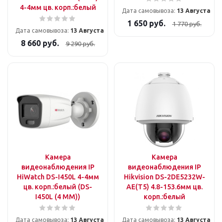
4-4мм цв. корп.:белый
Дата самовывоза:
13 Августа
1 650
руб.
1 770
руб.
Дата самовывоза:
13 Августа
8 660
руб.
9 290
руб.
Камера
Камера
видеонаблюдения IP
видеонаблюдения IP
HiWatch DS-I450L 4-4мм
Hikvision DS-2DE5232W-
цв. корп.:белый (DS-
AE(T5) 4.8-153.6мм цв.
I450L (4 MM))
корп.:белый
Дата самовывоза:
13 Августа
Дата самовывоза:
13 Августа