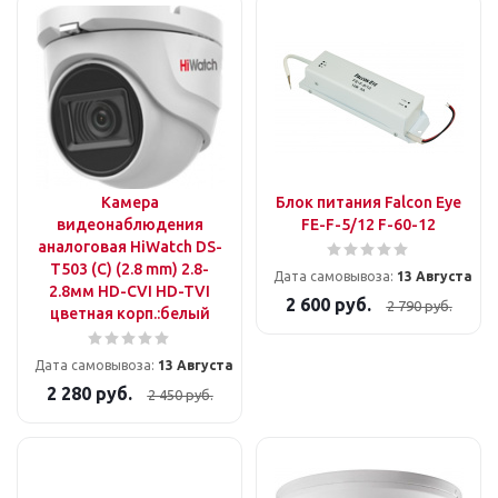
Камера
Блок питания Falcon Eye
видеонаблюдения
FE-F-5/12 F-60-12
аналоговая HiWatch DS-
T503 (С) (2.8 mm) 2.8-
Дата самовывоза:
13 Августа
2.8мм HD-CVI HD-TVI
2 600
руб.
2 790
руб.
цветная корп.:белый
Дата самовывоза:
13 Августа
2 280
руб.
2 450
руб.