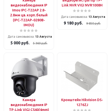
Камера
Видеорегистратор TP-
видеонаблюдения IP
Link NVR VIGI NVR1008H
Imou IPC-T22AP 2.8-
2.8мм цв. корп.:белый
Дата самовывоза:
13 Августа
(IPC-T22AP-0280B-
9 180
руб.
9 850
руб.
IMOU)
Дата самовывоза:
13 Августа
5 000
руб.
5 360
руб.
Камера
Кронштейн Hikvision DS-
видеонаблюдения IP
1276ZJ
TP-Link VIGI C540(4mm)