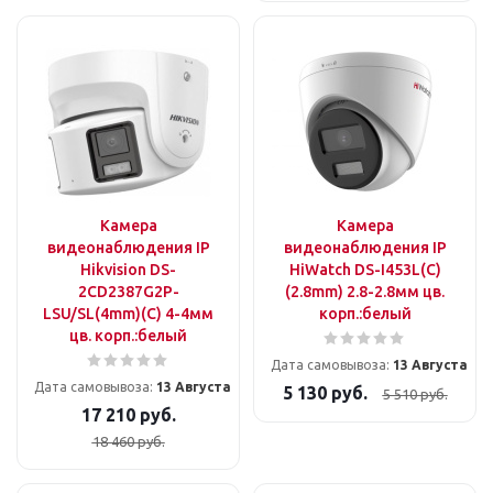
Камера
Камера
видеонаблюдения IP
видеонаблюдения IP
Hikvision DS-
HiWatch DS-I453L(C)
2CD2387G2P-
(2.8mm) 2.8-2.8мм цв.
LSU/SL(4mm)(C) 4-4мм
корп.:белый
цв. корп.:белый
Дата самовывоза:
13 Августа
Дата самовывоза:
13 Августа
5 130
руб.
5 510
руб.
17 210
руб.
18 460
руб.