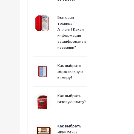
Бытовая
техника
Атлант! Какая
информация
зашифрована в
названии?
Как выбрать
морозильную
камеру?
Как выбрать
газовую плиту?
Как выбрать
мини печь?