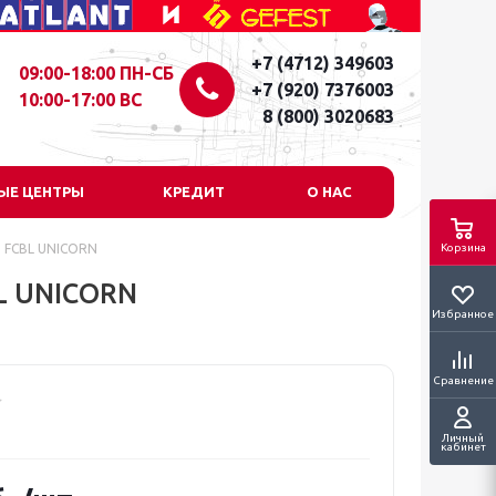
+7 (4712) 349603
09:00-18:00 ПН-СБ
+7 (920) 7376003
10:00-17:00 ВС
8 (800) 3020683
ЫЕ ЦЕНТРЫ
КРЕДИТ
О НАС
" FCBL UNICORN
Корзина
L UNICORN
Избранное
Сравнение
Личный
кабинет