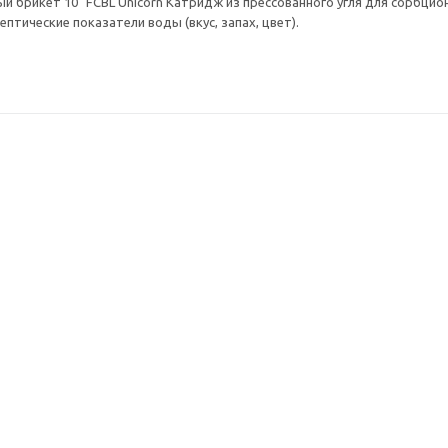
й брикет 10" FCBL Unicorn Катридж из прессованного угля для сорбцио
птические показатели воды (вкус, запах, цвет).