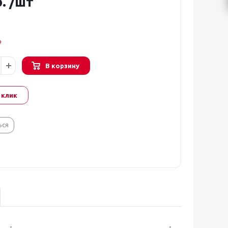
.
/шт
о
В корзину
 клик
ься