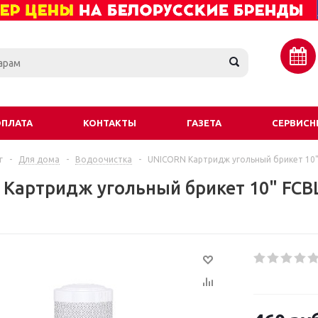
ОПЛАТА
КОНТАКТЫ
ГАЗЕТА
СЕРВИСН
г
-
Для дома
-
Водоочистка
-
UNICORN Картридж угольный брикет 10
Картридж угольный брикет 10" FCB