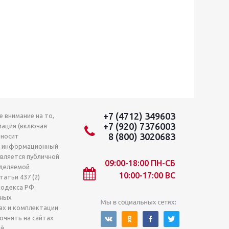
+7 (4712) 349603
 внимание на то,
+7 (920) 7376003
мация (включая
8 (800) 3020683
 носит
о информационный
является публичной
09:00-18:00 ПН-СБ
деляемой
10:00-17:00 ВС
атьи 437 (2)
кодекса РФ.
лных
ах и комплектации
очнять на сайтах
й.