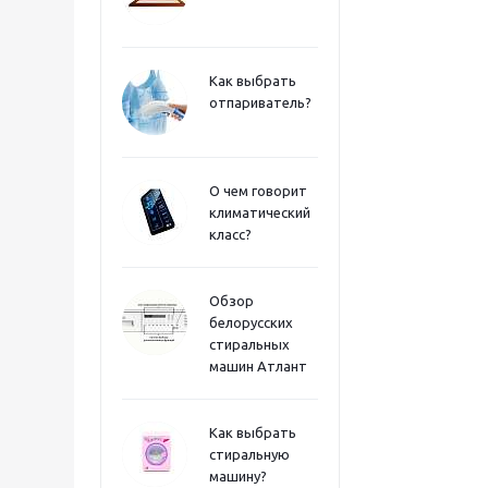
Как выбрать
отпариватель?
О чем говорит
климатический
класс?
Обзор
белорусских
стиральных
машин Атлант
Как выбрать
стиральную
машину?