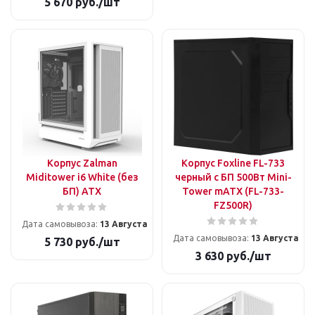
5 670
руб.
/шт
Корпус Zalman
Корпус Foxline FL-733
Miditower i6 White (без
черный с БП 500Вт Mini-
БП) ATX
Tower mATX (FL-733-
FZ500R)
Дата самовывоза:
13 Августа
Дата самовывоза:
13 Августа
5 730
руб.
/шт
3 630
руб.
/шт