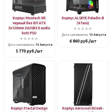
Корпус Montech XR
Корпус ALSEYE Paladin-B
черный без БП ATX
(4 fans)
3x120mm 2xUSB3.0 audio
bott PSU
Дата самовывоза:
13 Августа
6 860
руб.
/шт
Дата самовывоза:
13 Августа
5 770
руб.
/шт
Корпус Fractal Design
Корпус Aerocool Streak-