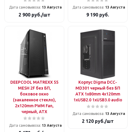
Дата самовывоза:
13 Августа
Дата самовывоза:
13 Августа
2 900
руб.
/шт
9 190
руб.
DEEPCOOL MATREXX 55
Корпус Digma DCC-
MESH 2F без БП,
MD301 черный без БП
боковое окно
ATX 1x80mm 4x120mm
(закаленное стекло),
1xUSB2.0 1xUSB3.0 audio
2x120mm PWM Fan,
черный, ATX
Дата самовывоза:
13 Августа
2 120
руб.
/шт
Дата самовывоза:
13 Августа