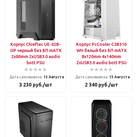
Корпус Chieftec UE-02B-
Корпус PcCooler C3B310
OP черный без БП mATX
WH белый без БП mATX
2x80mm 2xUSB3.0 audio
8x120mm 4x140mm
bott PSU
2xUSB3.0 audio bott PSU
Дата самовывоза:
13 Августа
Дата самовывоза:
13 Августа
3 230
руб.
/шт
2 340
руб.
/шт