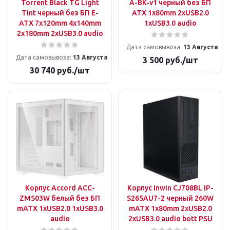
Torrent Black TG Light
A-BK-v1 черный без БП
Tint черный без БП E-
ATX 1x80mm 2xUSB2.0
ATX 7x120mm 4x140mm
1xUSB3.0 audio
2x180mm 2xUSB3.0 audio
Дата самовывоза:
13 Августа
Дата самовывоза:
13 Августа
3 500
руб.
/шт
30 740
руб.
/шт
Корпус Accord ACC-
Корпус Inwin CJ708BL IP-
ZMS03W белый без БП
S265AU7-2 черный 260W
mATX 1xUSB2.0 1xUSB3.0
mATX 1x80mm 2xUSB2.0
audio
2xUSB3.0 audio bott PSU