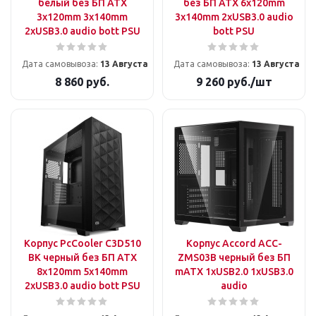
белый без БП ATX
без БП ATX 6x120mm
3x120mm 3x140mm
3x140mm 2xUSB3.0 audio
2xUSB3.0 audio bott PSU
bott PSU
Дата самовывоза:
13 Августа
Дата самовывоза:
13 Августа
8 860
руб.
9 260
руб.
/шт
Корпус PcCooler C3D510
Корпус Accord ACC-
BK черный без БП ATX
ZMS03B черный без БП
8x120mm 5x140mm
mATX 1xUSB2.0 1xUSB3.0
2xUSB3.0 audio bott PSU
audio