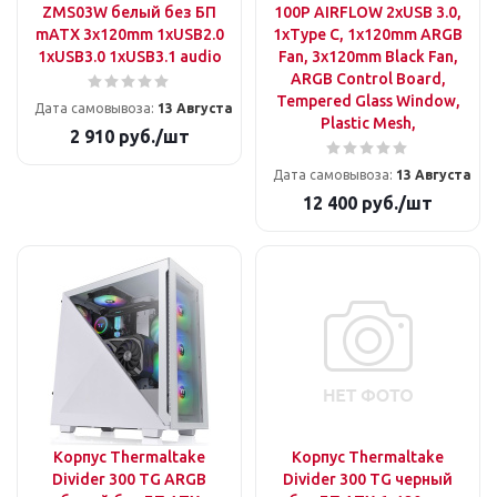
ZMS03W белый без БП
100P AIRFLOW 2xUSB 3.0,
mATX 3x120mm 1xUSB2.0
1xType C, 1x120mm ARGB
1xUSB3.0 1xUSB3.1 audio
Fan, 3x120mm Black Fan,
ARGB Control Board,
Tempered Glass Window,
Дата самовывоза:
13 Августа
Plastic Mesh,
2 910
руб.
/шт
Дата самовывоза:
13 Августа
12 400
руб.
/шт
Корпус Thermaltake
Корпус Thermaltake
Divider 300 TG ARGB
Divider 300 TG черный