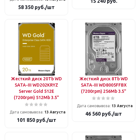
15 240
руб.
58 350
руб.
/шт
Жесткий диск 20Tb WD
Жесткий диск 8Tb WD
SATA-III WD202KRYZ
SATA-III WD8005FFBX
Server Gold 512E
(7200rpm) 256Mb 3.5"
(7200rpm) 512Mb 3.5"
Дата самовывоза:
13 Августа
Дата самовывоза:
13 Августа
46 560
руб.
/шт
101 850
руб.
/шт