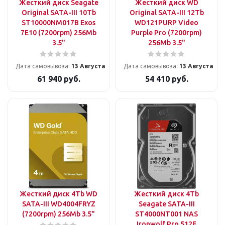
Жесткий диск Seagate
Жесткий диск WD
Original SATA-III 10Tb
Original SATA-III 12Tb
ST10000NM017B Exos
WD121PURP Video
7E10 (7200rpm) 256Mb
Purple Pro (7200rpm)
3.5"
256Mb 3.5"
Дата самовывоза:
13 Августа
Дата самовывоза:
13 Августа
61 940
руб.
54 410
руб.
Жесткий диск 4Tb WD
Жесткий диск 4Tb
SATA-III WD4004FRYZ
Seagate SATA-III
(7200rpm) 256Mb 3.5"
ST4000NT001 NAS
Ironwolf Pro 512E