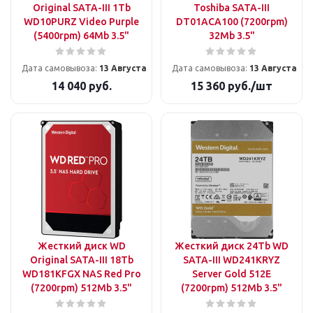
Original SATA-III 1Tb
Toshiba SATA-III
WD10PURZ Video Purple
DT01ACA100 (7200rpm)
(5400rpm) 64Mb 3.5"
32Mb 3.5"
Дата самовывоза:
13 Августа
Дата самовывоза:
13 Августа
14 040
руб.
15 360
руб.
/шт
Жесткий диск WD
Жесткий диск 24Tb WD
Original SATA-III 18Tb
SATA-III WD241KRYZ
WD181KFGX NAS Red Pro
Server Gold 512E
(7200rpm) 512Mb 3.5"
(7200rpm) 512Mb 3.5"