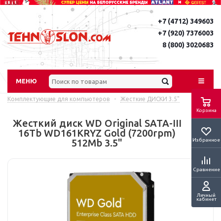
+7 (4712) 349603
+7 (920) 7376003
8 (800) 3020683
МЕНЮ
Комплектующие для компьютеров
-
Жесткие ДИСКИ 3.5"
Корзина
Жесткий диск WD Original SATA-III
16Tb WD161KRYZ Gold (7200rpm)
Избранное
512Mb 3.5"
Сравнение
Личный
кабинет