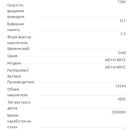
7200
Скорость
вращения
шпинделя
512
Буферная
память
3.5
Форм-фактор
накопителя
(физический)
Gold
Серия
WD161KRYZ
Модель
WD161KRYZ
PartNumber/
Артикул
Производителя
16384
Объем
накопителя
HDD
Тип жесткого
диска
2500000
Время
наработки на
отказ