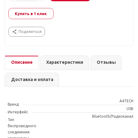
Купить в 1 клик
Поделиться
Описание
Характеристики
Отзывы
Доставка и оплата
A4TECH
Бренд
USB
Интерфейс
Bluetooth/Радиоканал
Тип
беспроводного
соединения