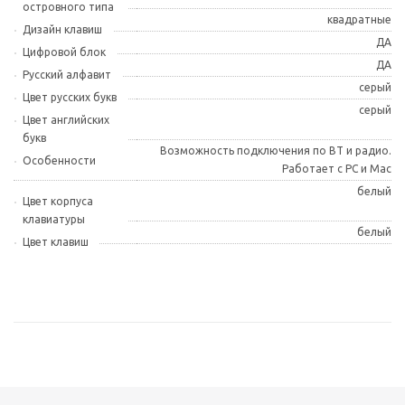
островного типа
квадратные
Дизайн клавиш
ДА
Цифровой блок
ДА
Русский алфавит
серый
Цвет русских букв
серый
Цвет английских
букв
Возможность подключения по BT и радио.
Особенности
Работает с PC и Mac
белый
Цвет корпуса
клавиатуры
белый
Цвет клавиш