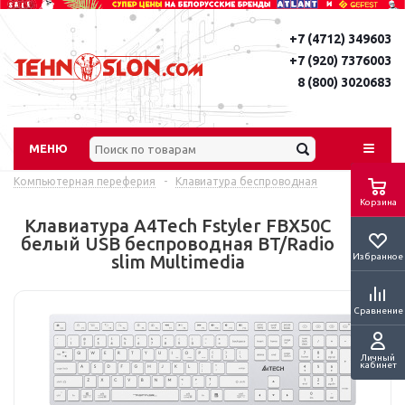
+7 (4712) 349603
+7 (920) 7376003
8 (800) 3020683
МЕНЮ
Компьютерная переферия
-
Клавиатура беспроводная
Корзина
Клавиатура A4Tech Fstyler FBX50C
белый USB беспроводная BT/Radio
Избранное
slim Multimedia
Сравнение
Личный
кабинет