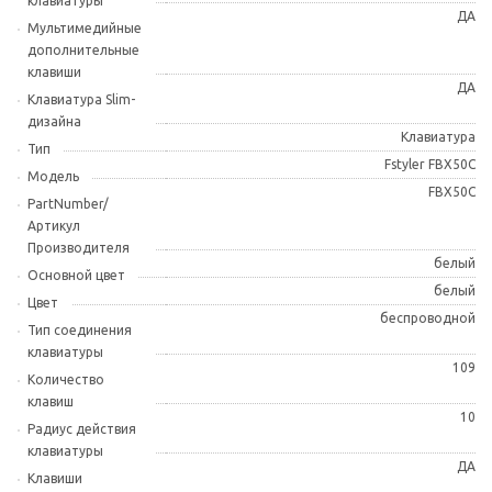
клавиатуры
ДА
Мультимедийные
дополнительные
клавиши
ДА
Клавиатура Slim-
дизайна
Клавиатура
Тип
Fstyler FBX50C
Модель
FBX50C
PartNumber/
Артикул
Производителя
белый
Основной цвет
белый
Цвет
беспроводной
Тип соединения
клавиатуры
109
Количество
клавиш
10
Радиус действия
клавиатуры
ДА
Клавиши