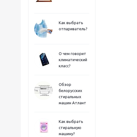
Как выбрать
отпариватель?
О чем говорит
климатический
класс?
Обзор
белорусских
стиральных
машин Атлант
Как выбрать
стиральную
машину?