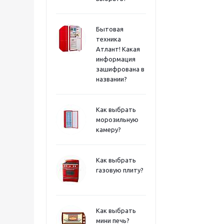
Бытовая
техника
Атлант! Какая
информация
зашифрована в
названии?
Как выбрать
морозильную
камеру?
Как выбрать
газовую плиту?
Как выбрать
мини печь?