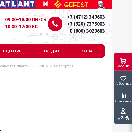
+7 (4712) 349603
09:00-18:00 ПН-СБ
+7 (920) 7376003
10:00-17:00 ВС
8 (800) 3020683
ЫЕ ЦЕНТРЫ
КРЕДИТ
О НАС
ернет комплекты
-
TENDA S108 8 портов
Корзина
Избранное
Сравнение
Личный
кабинет