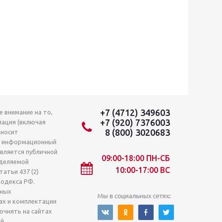
+7 (4712) 349603
 внимание на то,
+7 (920) 7376003
мация (включая
8 (800) 3020683
 носит
о информационный
является публичной
09:00-18:00 ПН-СБ
деляемой
10:00-17:00 ВС
атьи 437 (2)
кодекса РФ.
лных
ах и комплектации
очнять на сайтах
й.