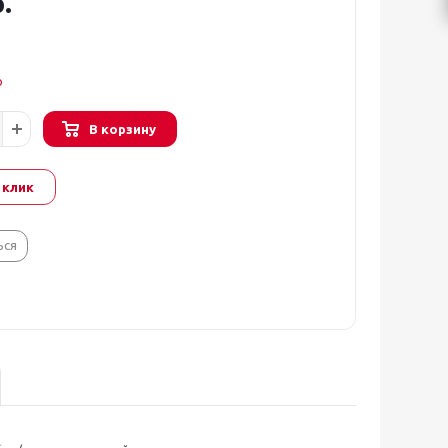
.
о
В корзину
 клик
ься