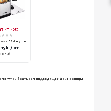
RT КТ-4052
ывоза:
13 Августа
руб.
/шт
780
руб.
н помогут выбрать Вам подходящие фритюрницы.