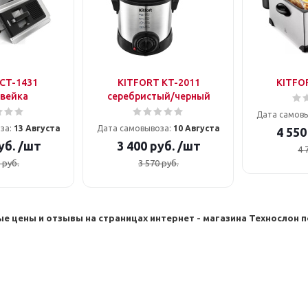
CT-1431
KITFORT KT-2011
KITFO
вейка
серебристый/черный
Дата самов
за:
13 Августа
Дата самовывоза:
10 Августа
4 550
уб.
/шт
3 400
руб.
/шт
4 
руб.
3 570
руб.
е цены и отзывы на страницах интернет - магазина Техносло