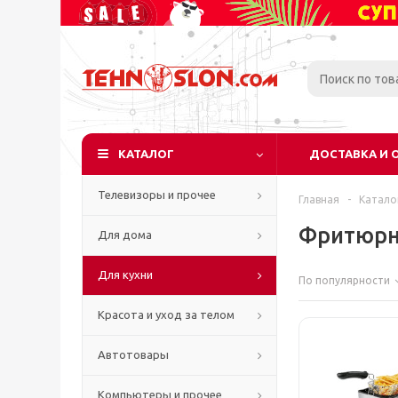
КАТАЛОГ
ДОСТАВКА И 
Телевизоры и прочее
Главная
-
Катало
Фритюр
Для дома
Для кухни
По популярности
Красота и уход за телом
Автотовары
Компьютеры и прочее