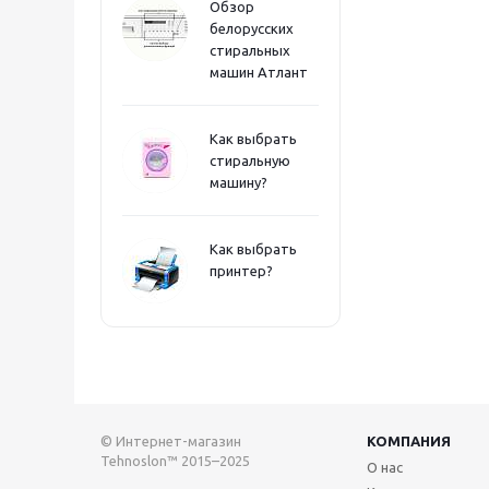
Обзор
белорусских
стиральных
машин Атлант
Как выбрать
стиральную
машину?
Как выбрать
принтер?
© Интернет-магазин
КОМПАНИЯ
Tehnoslon™ 2015–2025
О нас