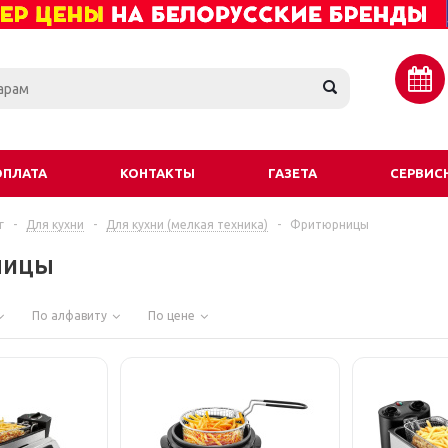
ОПЛАТА
КОНТАКТЫ
ГАЗЕТА
СЕРВИС
г
-
Для кухни
-
Для кухни (мелкая техника)
-
Фритюрницы
ницы
По алфавиту
По цене