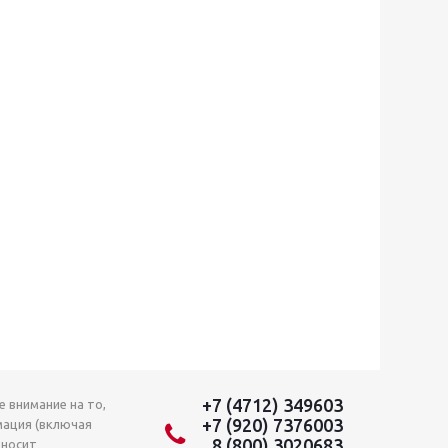
+7 (4712) 349603
 внимание на то,
+7 (920) 7376003
мация (включая
8 (800) 3020683
 носит