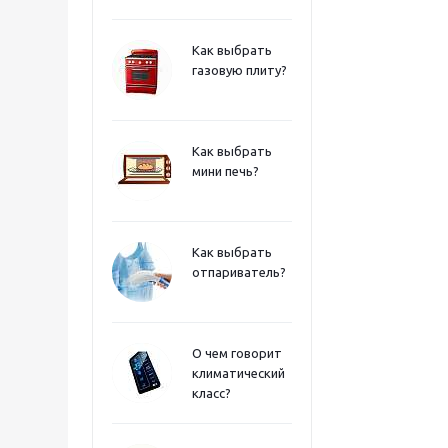
Как выбрать
газовую плиту?
Как выбрать
мини печь?
Как выбрать
отпариватель?
О чем говорит
климатический
класс?