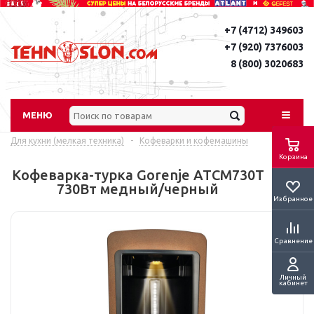
+7 (4712) 349603
+7 (920) 7376003
8 (800) 3020683
МЕНЮ
Для кухни (мелкая техника)
-
Кофеварки и кофемашины
Корзина
Кофеварка-турка Gorenje ATCM730T
730Вт медный/черный
Избранное
Сравнение
Личный
кабинет