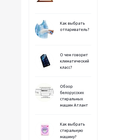
Как выбрать
отпариватель?
О чем говорит
климатический
класс?
Обзор
белорусских
стиральных
машин Атлант
Как выбрать
стиральную
машину?