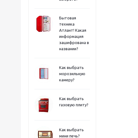
Бытовая
техника
Атлант! Какая
информация
зашифрована в
названии?
Как выбрать
морозильную
камеру?
Как выбрать
газовую плиту?
Как выбрать
мини печь?