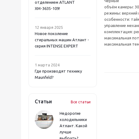
Черный
отделением ATLANT
объём камеры: 30
ХМ-3635-109!
режимы: верхний 
особенности: тай
управление механ
12 января 2025
комплектация: ре
Новое поколение
максимальная пот
стиральных машин Атлант -
максимальная тем
серия INTENSE EXPERT
1 марта 2024
Где производят технику
Maunfeld?
Статьи
Все статьи
Недорогие
холодильники
Атлант. Какой
лучше
выбрать?