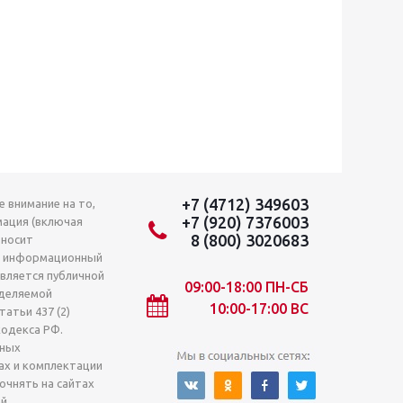
+7 (4712) 349603
 внимание на то,
+7 (920) 7376003
мация (включая
8 (800) 3020683
 носит
о информационный
является публичной
09:00-18:00 ПН-СБ
деляемой
10:00-17:00 ВС
атьи 437 (2)
кодекса РФ.
лных
ах и комплектации
очнять на сайтах
й.