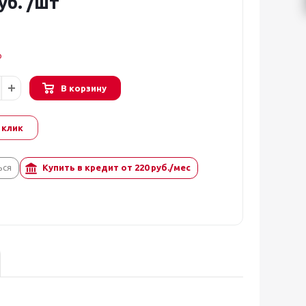
уб.
/шт
о
В корзину
 клик
ься
Купить в кредит от
220
руб./мес