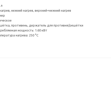
 л
нагрев, нижний нагрев, верхний+нижний нагрев
мер
ическое
шётка, противень, держатель для противня/решётки
ребляемая мощность: 1.60 кВт
пература нагрева: 250 °C