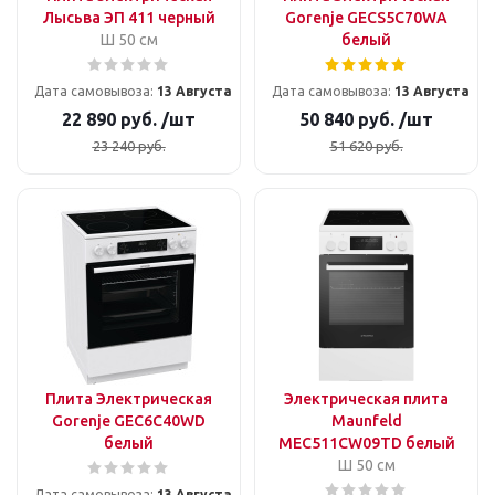
Лысьва ЭП 411 черный
Gorenje GECS5C70WA
Ш 50 см
белый
Дата самовывоза:
13 Августа
Дата самовывоза:
13 Августа
22 890
руб.
/шт
50 840
руб.
/шт
23 240
руб.
51 620
руб.
Плита Электрическая
Электрическая плита
Gorenje GEC6C40WD
Maunfeld
белый
MEC511CW09TD белый
Ш 50 см
Дата самовывоза:
13 Августа