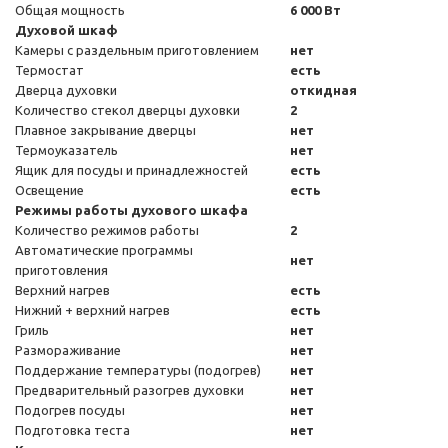
Общая мощность
6 000 Вт
Духовой шкаф
Камеры с раздельным приготовлением
нет
Термостат
есть
Дверца духовки
откидная
Количество стекол дверцы духовки
2
Плавное закрывание дверцы
нет
Термоуказатель
нет
Ящик для посуды и принадлежностей
есть
Освещение
есть
Режимы работы духового шкафа
Количество режимов работы
2
Автоматические программы
нет
приготовления
Верхний нагрев
есть
Нижний + верхний нагрев
есть
Гриль
нет
Размораживание
нет
Поддержание температуры (подогрев)
нет
Предварительный разогрев духовки
нет
Подогрев посуды
нет
Подготовка теста
нет