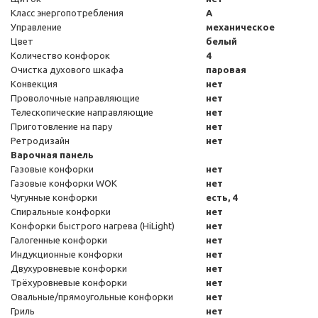
Класс энергопотребления
A
Управление
механическое
Цвет
белый
Количество конфорок
4
Очистка духового шкафа
паровая
Конвекция
нет
Проволочные направляющие
нет
Телескопические направляющие
нет
Приготовление на пару
нет
Ретродизайн
нет
Варочная панель
Газовые конфорки
нет
Газовые конфорки WOK
нет
Чугунные конфорки
есть, 4
Спиральные конфорки
нет
Конфорки быстрого нагрева (HiLight)
нет
Галогенные конфорки
нет
Индукционные конфорки
нет
Двухуровневые конфорки
нет
Трёхуровневые конфорки
нет
Овальные/прямоугольные конфорки
нет
Гриль
нет