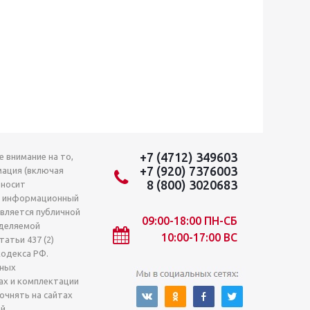
+7 (4712) 349603
 внимание на то,
+7 (920) 7376003
мация (включая
8 (800) 3020683
 носит
о информационный
является публичной
09:00-18:00 ПН-СБ
деляемой
10:00-17:00 ВС
атьи 437 (2)
кодекса РФ.
лных
ах и комплектации
очнять на сайтах
й.