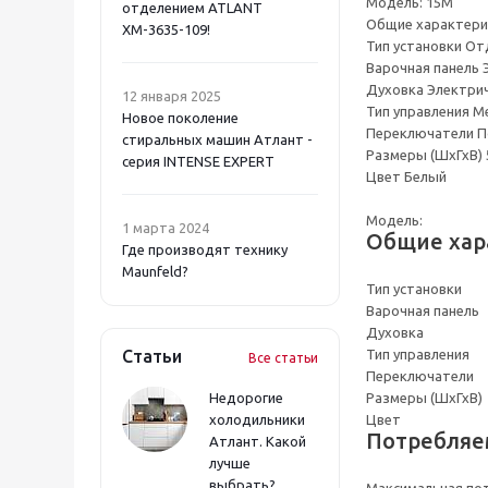
Модель: 15М
отделением ATLANT
Общие характери
ХМ-3635-109!
Тип установки О
Варочная панель 
Духовка Электри
12 января 2025
Тип управления М
Новое поколение
Переключатели 
стиральных машин Атлант -
Размеры (ШхГхВ) 
серия INTENSE EXPERT
Цвет Белый
Модель:
1 марта 2024
Общие хар
Где производят технику
Maunfeld?
Тип установки
Варочная панель
Духовка
Статьи
Тип управления
Все статьи
Переключатели
Недорогие
Размеры (ШхГхВ)
холодильники
Цвет
Потребляе
Атлант. Какой
лучше
выбрать?
Максимальная по