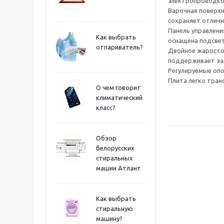
электропроводко
Варочная поверхн
сохраняет отличн
Панель управлени
Как выбрать
оснащена подсвет
отпариватель?
Двойное жаростой
поддерживает зад
Регулируемые опо
Плита легко транс
О чем говорит
климатический
класс?
Обзор
белорусских
стиральных
машин Атлант
Как выбрать
стиральную
машину?