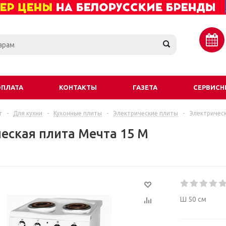
ОПЛАТА
КОНТАКТЫ
ГАЗЕТА
СЕРВИСН
г
-
Для кухни
-
Кухонные плиты
-
Электрические плиты
-
Электричес
еская плита Мечта 15 М
Ш 50 см