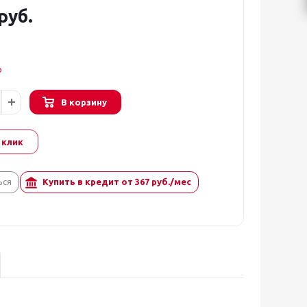
руб.
о
В корзину
 клик
ься
Купить в кредит от
367
руб./мес