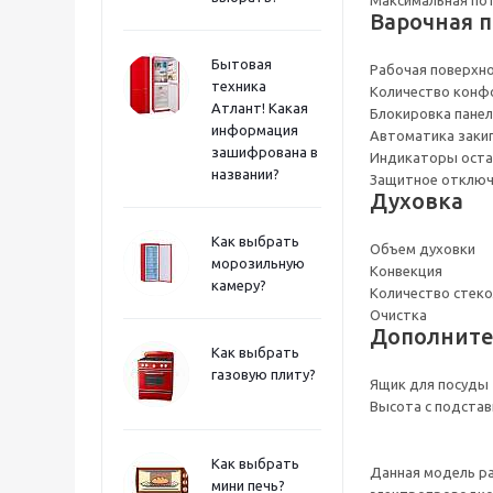
Варочная 
Бытовая
Рабочая поверхн
техника
Количество конф
Атлант! Какая
Блокировка панел
информация
Автоматика заки
зашифрована в
Индикаторы оста
названии?
Защитное отключ
Духовка
Как выбрать
Объем духовки
морозильную
Конвекция
камеру?
Количество стек
Очистка
Дополните
Как выбрать
газовую плиту?
Ящик для посуды
Высота с подстав
Как выбрать
Данная модель ра
мини печь?