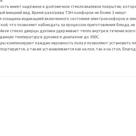
й.
ость имеет надёжное и долговечное стеклоэмалевое покрытие, которое
ый внешний вид. Время разогрева ТЭН-конфорок не более 3 минут.
я оснащена индикацией включенного состояния электроконфорок и эле
кой, что позволяет наблюдать за процессом приготовления блюда, не
кое стекло дверцы духовки удерживает тепло внутри в течение всего
анную температуру в духовке в диапазоне до 300С.
ры компенсируют каждую неровность пола и позволяют установить пл
портируется, а также устанавливается как на пол, так и на стол, благо