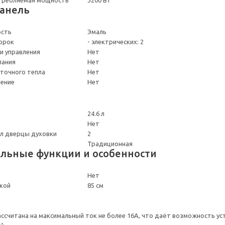
панель
ость
Эмаль
орок
- электрических: 2
и управления
Нет
пания
Нет
точного тепла
Нет
ение
Нет
24.6 л
Нет
ол дверцы духовки
2
Традиционная
льные функции и особенности
Нет
кой
85 см
ссчитана на максимальный ток не более 16А, что даёт возможность у