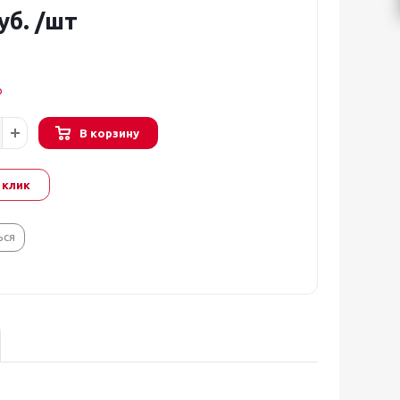
уб.
/шт
о
В корзину
 клик
ься