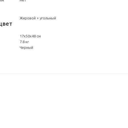
Жировой + угольный
цвет
17х50х48 см
7.8 кг
Черный