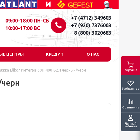
+7 (4712) 349603
09:00-18:00 ПН-СБ
+7 (920) 7376003
10:00-17:00 ВС
8 (800) 3020683
ЫЕ ЦЕНТРЫ
КРЕДИТ
О НАС
яжка Elikor Интегра-50П-400-В2Л черный/черн
Корзина
/черн
Избранное
Сравнение
Личный
кабинет