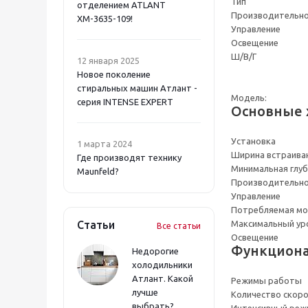
Тип
отделением ATLANT
Производительн
ХМ-3635-109!
Управление
Освещение
Ш/В/Г
12 января 2025
Новое поколение
стиральных машин Атлант -
Модель:
серия INTENSE EXPERT
Основные 
Установка
1 марта 2024
Ширина встраива
Где производят технику
Минимальная глуб
Maunfeld?
Производительн
Управление
Потребляемая м
Статьи
Максимальный ур
Все статьи
Освещение
Функциона
Недорогие
холодильники
Атлант. Какой
Режимы работы
лучше
Количество скор
выбрать?
Интенсивный реж