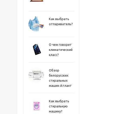
Как выбрать
отпариватель?
О чем говорит
климатический
класс?
Обзор
белорусских
стиральных
машин Атлант
Как выбрать
стиральную
машину?