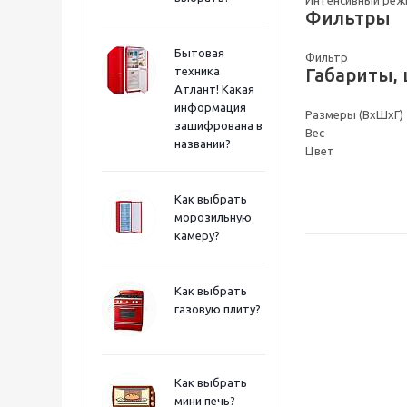
Фильтры
Бытовая
Фильтр
техника
Габариты, 
Атлант! Какая
информация
Размеры (ВхШхГ)
зашифрована в
Вес
названии?
Цвет
Как выбрать
морозильную
камеру?
Как выбрать
газовую плиту?
Как выбрать
мини печь?