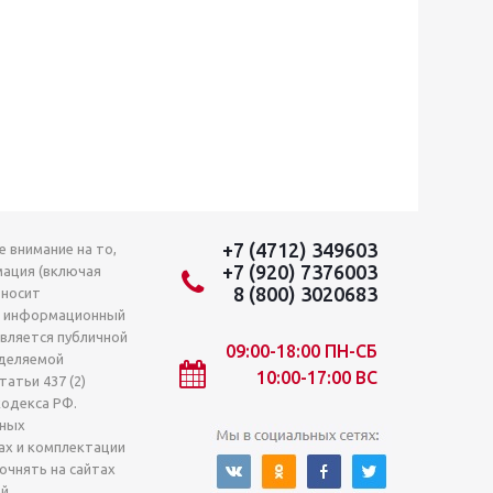
+7 (4712) 349603
 внимание на то,
+7 (920) 7376003
мация (включая
8 (800) 3020683
 носит
о информационный
является публичной
09:00-18:00 ПН-СБ
деляемой
10:00-17:00 ВС
атьи 437 (2)
кодекса РФ.
лных
ах и комплектации
очнять на сайтах
й.