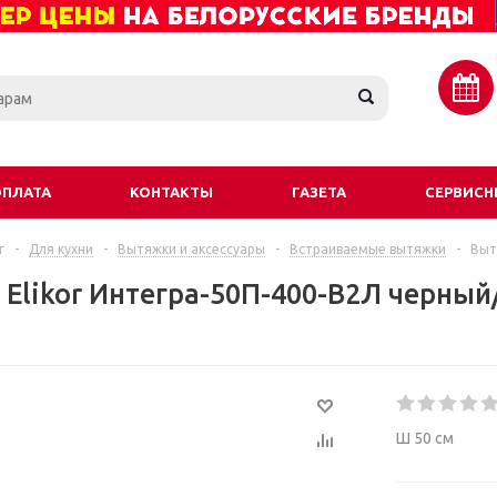
ОПЛАТА
КОНТАКТЫ
ГАЗЕТА
СЕРВИСН
г
-
Для кухни
-
Вытяжки и аксессуары
-
Встраиваемые вытяжки
-
Выт
Elikor Интегра-50П-400-В2Л черный
Ш 50 см