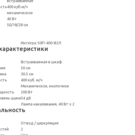
встраиваемая
ость
400 куб.м/ч
механическое
40 Вт
50/18/28 см
Интегра-50П-400-В2Л
характеристики
Встраиваемая в шкаф
ния
50 см
ина
30.5 см
ость
400 куб. м/ч
Механическое, кнопочное
ощность
200 Вт
овень шума
54 дБ
Лампа накаливания, 40 Вт х 2
льность
Отвод / циркуляция
остей
2
им
Нет