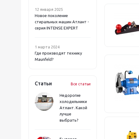
Победа (
7
)
REXANT (
33
)
Ресанта (
55
)
12 января 2025
Sparta (
1
)
РОКОТ (
1
)
Новое поколение
STAYER (
2
)
стиральных машин Атлант -
СОЮЗ (
1
)
STEHER (
1
)
серия INTENSE EXPERT
Sturm (
9
)
STURM! (
10
)
ZITREK (
5
)
1 марта 2024
ВИХРЬ (
113
)
Где производят технику
Maunfeld?
ДИОЛД (
1
)
Зубр (
75
)
ИНТЕРСКОЛ (
49
)
КАЛИБР (
22
)
Статьи
Все статьи
ПАРМА (
12
)
Победа (
7
)
Недорогие
Ресанта (
55
)
холодильники
РОКОТ (
1
)
Атлант. Какой
лучше
СОЮЗ (
1
)
выбрать?
Бытовая