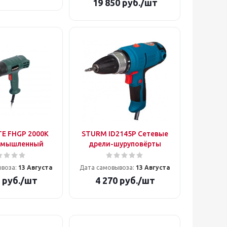
19 850
руб.
/шт
E FHGP 2000K
STURM ID2145P Сетевые
омышленный
дрели-шуруповёрты
ывоза:
13 Августа
Дата самовывоза:
13 Августа
руб.
/шт
4 270
руб.
/шт