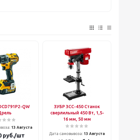
DCD791P2-QW
ЗУБР ЗСС-450 Cтанок
Дрель
сверлильный 450 Вт, 1,5-
16 мм, 50 мм
ывоза:
13 Августа
Дата самовывоза:
13 Августа
0
руб.
/шт