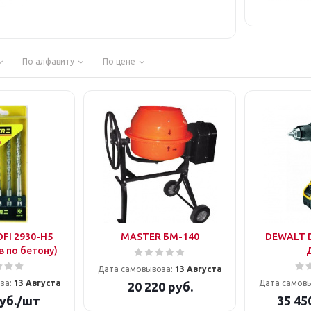
По алфавиту
По цене
FI 2930-H5
MASTER БМ-140
DEWALT 
в по бетону)
Дата самовывоза:
13 Августа
за:
13 Августа
Дата самов
20 220
руб.
уб.
/шт
35 45