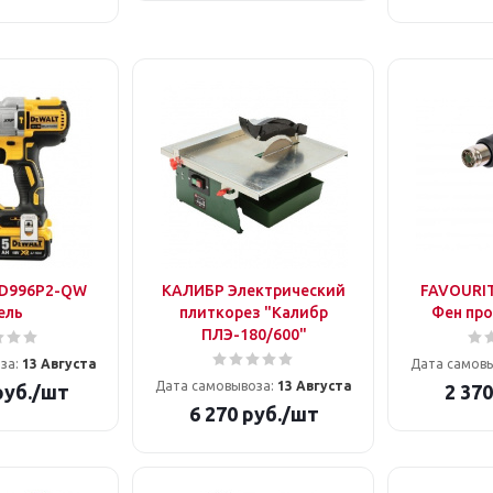
D996P2-QW
КАЛИБР Электрический
FAVOURIT
ель
плиткорез "Калибр
Фен пр
ПЛЭ-180/600"
за:
13 Августа
Дата самов
Дата самовывоза:
13 Августа
уб.
/шт
2 370
6 270
руб.
/шт