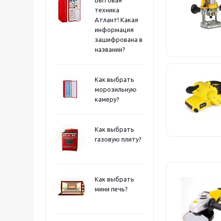
техника
Атлант! Какая
информация
зашифрована в
названии?
Как выбрать
морозильную
камеру?
Как выбрать
газовую плиту?
Как выбрать
мини печь?