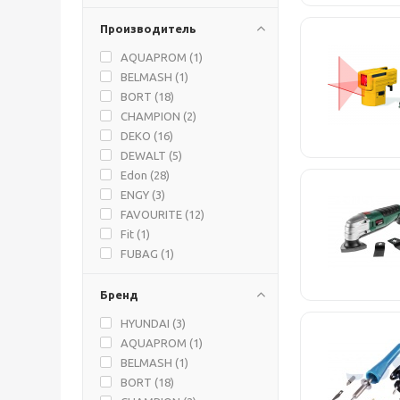
Производитель
AQUAPROM (
1
)
BELMASH (
1
)
BORT (
18
)
CHAMPION (
2
)
DEKO (
16
)
DEWALT (
5
)
Edon (
28
)
ENGY (
3
)
FAVOURITE (
12
)
Fit (
1
)
FUBAG (
1
)
GREENWORKS (
1
)
Hammer (
2
)
Бренд
HIKOKI (
1
)
HYUNDAI (
3
)
HUTER (
2
)
AQUAPROM (
1
)
HYUNDAI (
3
)
BELMASH (
1
)
IEK (
2
)
BORT (
18
)
MASTER (
3
)