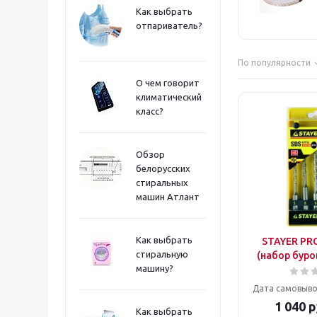
Как выбрать
отпариватель?
По популярности
О чем говорит
климатический
класс?
Обзор
белорусских
стиральных
машин Атлант
Как выбрать
STAYER PRO
стиральную
(набор буро
машину?
Дата самовыво
1 040
р
Как выбрать