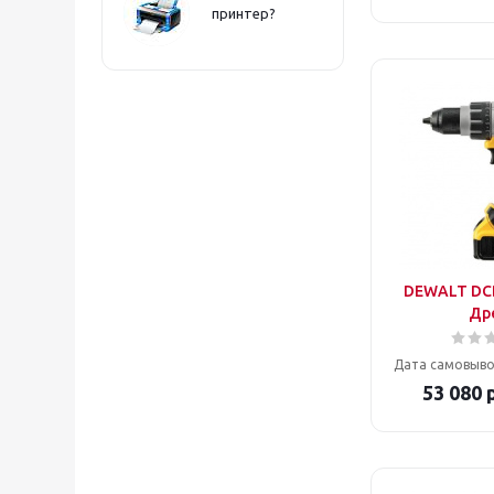
принтер?
DEWALT DC
Др
Дата самовыво
53 080
р