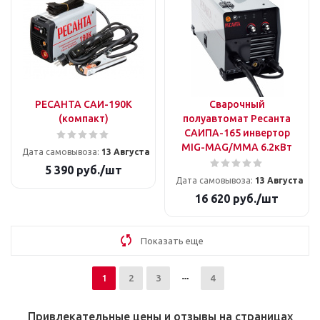
РЕСАНТА САИ-190К
Сварочный
(компакт)
полуавтомат Ресанта
САИПА-165 инвертор
MIG-MAG/ММА 6.2кВт
Дата самовывоза:
13 Августа
5 390
руб.
/шт
Дата самовывоза:
13 Августа
16 620
руб.
/шт
Показать еще
1
2
3
4
Привлекательные цены и отзывы на страницах