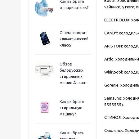
Bosch:
холодильни
Как выбрать
чайники; утюги; 
отпариватель?
ELECTROLUX:
хол
О чем говорит
CANDY:
холодильни
климатический
класс?
ARISTON:
холодил
Ardo:
холодильник
Обзор
белорусских
Whirlpool:
холодил
стиральных
машин Атлант
Gorenje:
холодиль
Samsung:
холодил
Как выбрать
5555555).
стиральную
машину?
СТИНОЛ:
Холодил
Смоленск:
Холоди
Как выбрать
принтер?