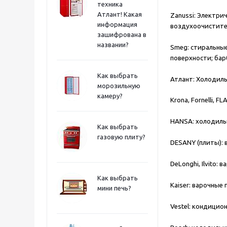
техника
Атлант! Какая
Zanussi:
Электриче
информация
воздухоочистите
зашифрована в
названии?
Smeg:
стиральные
поверхности; ба
Как выбрать
Атлант:
Холодильн
морозильную
камеру?
Krona, Fornelli, F
HANSA:
холодильн
Как выбрать
газовую плиту?
DESANY (плиты):
DeLonghi, Ilvito:
ва
Как выбрать
Kaiser:
варочные 
мини печь?
Vestel:
кондицион