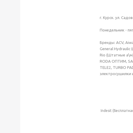
г. Курск. ул. Садо
Понедельник - пят
Бренды
: ACV, Ai
General Hydraulic
Rio
(Штатные а\м
RODA ОПТИМ, SATU
TELE2, TURBO PAD
электросушилки и
Indesit (Бесплатна