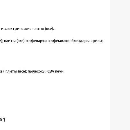
и электрические плиты (все).
; плиты (все); кофеварки; кофемолки; блендеры; грили;
; плиты (все); пылесосы; СВЧ печи.
 №1