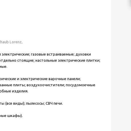
Schaub Lorenz,
 электрические; газовые встраиваемые; духовки
отдельно стоящие; настольные электрические плитки;
мые.
ические и электрические варочные панели;
рованные плиты; воздухоочистители; посудомоечные
обные изделия.
(все виды); пылесосы; СВЧ печи.
жные шкафы).