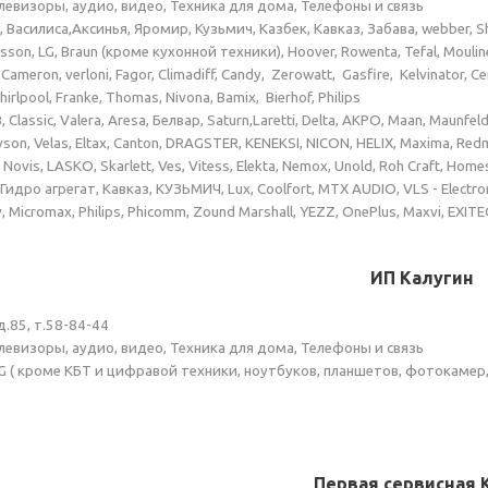
елевизоры, аудио, видео, Техника для дома, Телефоны и связь
Василиса,Аксинья, Яромир, Кузьмич, Казбек, Кавказ, Забава, webber, Sh
ursson, LG, Braun (кроме кухонной техники),
Hoover
, Rowenta, Tefal, Moulin
meron, verloni, Fagor, Climadiff, Candy, Zerowatt, Gasfire, Kelvinator, C
hirlpool,
Franke
, Thomas, Nivona, Bamix, Bierhof, Philips
 Classic, Valera, Aresa, Белвар, Saturn,Laretti, Delta, АКРО, Maan, Maunfeld
yson, Velas, Eltax, Canton, DRAGSTER, KENEKSI, NICON
, HELIX, Maxima, Redm
 Novis, LASKO, Skarlett, Ves, Vitess, Elekta, Nemox, Unold, Roh Craft, Homes
идро агрегат, Кавказ, КУЗЬМИЧ, Lux, Coolfort, MTX AUDIO, VLS - Electr
, Micromax, Philips, Phicomm, Zound Marshall, YEZZ, OnePlus, Maxvi,
EXITE
 Калугин
д.85, т.58-84-44
елевизоры, аудио, видео, Техника для дома, Телефоны и связь
NG
( кроме КБТ и цифравой техники, ноутбуков, планшетов, фотокамер
Первая сервисная 