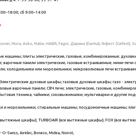
:00–18:00; сб 9:00–14:00
u
.
oover, Mora, Asko, Mabe, HAIER, Fagor, Дарина (Darina), Гефест (Gefest), 
е машины; плиты электрические, газовые, комбинированные; духовки
 варочные панели электрические, газовые встраиваемые; мини-печи 
ли; холодильники или морозильники; микроволновые печи встраивае
Электрические духовые шкафы; газовые духовые шкафы; газо - электр
зовые варочные панели; СВЧ печи; электрические, газовые, комбини
ытовая техника; чайники; соковыжималки; мультиварки и другие под
и и морозильники; стиральные машины; посудомоечные машины; плиты 
е вытяжные шкафы); TURBOAIR (все вытяжные шкафы); FOX (все вытя
Air-O-Swiss, Airelec, Boneco, Midea, Noirot,