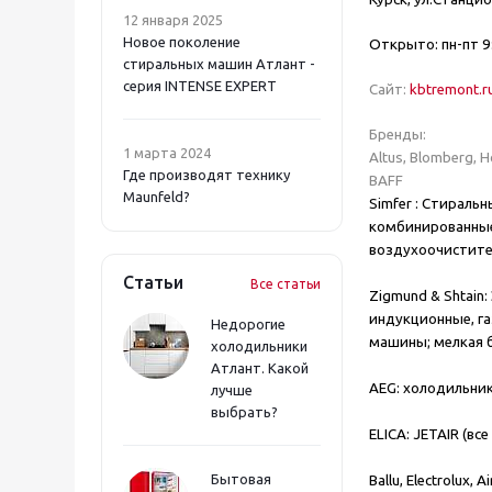
12 января 2025
Новое поколение
Открыто: пн-пт 9
стиральных машин Атлант -
серия INTENSE EXPERT
Сайт:
kbtremont.r
Бренды:
1 марта 2024
Аltus, Blomberg, H
Где производят технику
BAFF
Maunfeld?
Simfer :
Стиральны
комбинированные;
воздухоочистите
Статьи
Все статьи
Zigmund & Shtain:
индукционные, га
Недорогие
машины; мелкая б
холодильники
Атлант. Какой
AEG:
холодильник
лучше
выбрать?
ELICA:
JETAIR (вс
Бытовая
Ballu, Electrolux, 