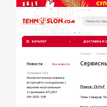
КАТАЛОГ
ДОСТАВКА И 
Главная
-
Сервис
Сервисн
Новости
Все новости
10 января 2025
Исключительная новинка:
встречайте холодильник с
Поиск: Ctrl+f
верхним морозильным
отделением ATLANT
ХМ-3635-109!
Типы товаров:
Те
Курск, ул.Станцио