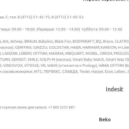
вая, 5; тел. 8 (4712) 51-45-75; 8 (4712) 51-05-52
ница: 09.00 - 18.00. (Перерыв: 13.00 - 14.00) Суббота: 09.00 - 15.00
wa, Ark, Artway, BRAUN, Babyliss, Black Fox, BODYKRAFT, BQ, Bravo, CL
 (насосы), GERFFINS, GINZZU, GOLDSTAR, HAIER, HARMAN\ KARDON, H-Line, HU
), LANZAR, LEBERG ОПТИМ, MAXIMA, MBQUART, MOREL, ORION, PROLOGY
RN, SENSEIT, SMILE, SOLPI-M (насосы), Smart Baby Watch, Smart Wa
, VIDEOVOX, VITESSE, VR, WAVE (относится к Prology), WINIA ОПТИМ 
 соковыжималки, МТС, ПЕРФЕКС, СЛАВДА, Tesler, Harper, Econ, Leben, 
Indesit
я горячая линия для записи: +7 800 3333 887
Beko