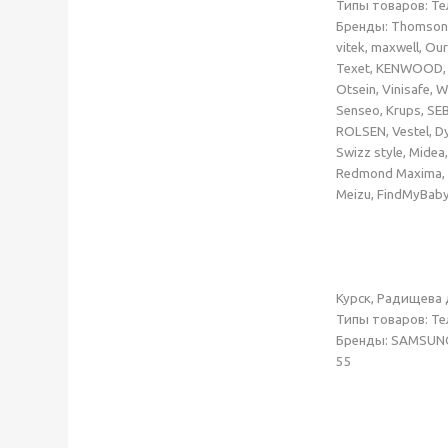
Типы товаров
: Т
Бренды: Thomson, 
vitek, maxwell, O
Texet, KENWOOD, Ca
Otsein, Vinisafe, W
Senseo, Krups, SEB,
ROLSEN, Vestel, D
Swizz style, Midea,
Redmond Maxima, Г
Meizu, FindMyBaby
ИП
Курск, Радищева 
Типы товаров
: Т
Бренды: SAMSU
55