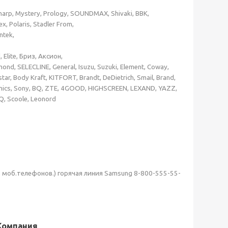
arp, Mystery, Prology, SOUNDMAX, Shivaki, BBK,
ex, Polaris, Stadler From,
entek,
, Elite, Бриз, Аксион,
ond, SELECLINE, General, Isuzu, Suzuki, Element, Coway,
tar, Body Kraft, KITFORT, Brandt, DeDietrich, Smail, Brand,
onics, Sony, BQ, ZTE, 4GOOD, HIGHSCREEN, LEXAND, YAZZ,
Q, Scoole, Leonord
, моб.телефонов.) горячая линия Samsung
8-800-555-55-
Компания