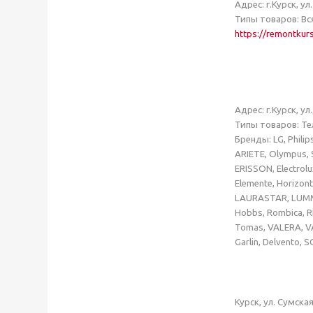
Адрес: г.Курск, у
Типы товаров: Вся 
https://remontkurs
Экр
Адрес: г.Курск, у
Типы товаров
: Т
Бренды: LG, Philip
ARIETE, Olympus, S
ERISSON, Electrol
Elemente, Horizon
LAURASTAR, LUMME,
Hobbs, Rombica, R
Tomas, VALERA, VA
Garlin, Delvento, 
Курск, ул. Сумска