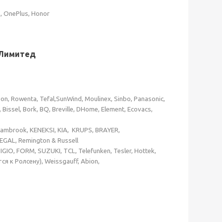
s, OnePlus, Honor
тед
son, Rowenta, Tefal,SunWind, Moulinex, Sinbo, Panasonic,
issel, Bork, BQ, Breville, DHome, Element, Ecovacs,
 Kambrook, KENEKSI, KIA,
KRUPS,
BRAYER,
EGAL, Remington & Russell
O, FORM, SUZUKI, TCL, Telefunken, Tesler, Hottek,
я к Ролсену), Weissgauff, Abion,