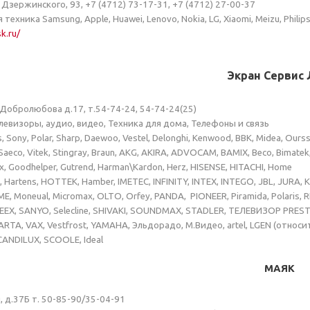
л. Дзержинского, 93, +7 (4712) 73-17-31, +7 (4712) 27-00-37
техника Samsung, Apple, Huawei, Lenovo, Nokia, LG, Xiaomi, Meizu, Philip
k.ru/
ан Сервис Лими
л.Добролюбова д.17, т.54-74-24, 54-74-24(25)
елевизоры, аудио, видео, Техника для дома, Телефоны и связь
s, Sony, Polar, Sharp, Daewoo, Vestel, Delonghi, Kenwood, BBK, Midea, Ours
aeco, Vitek, Stingray, Braun, AKG, AKIRA, ADVOCAM, BAMIX, Beco, Bimatek, B
ux, Goodhelper, Gutrend, Harman\Kardon, Herz, HISENSE, HITACHI, Home
t, Hartens, HOTTEK, Hamber, IMETEC, INFINITY, INTEX, INTEGO, JBL, JURA,
 Moneual, Micromax, OLTO, Orfey, PANDA, PIONEER, Piramida, Polaris, R
EEX, SANYO, Selecline, SHIVAKI, SOUNDMAX, STADLER, ТЕЛЕВИЗОР PRESTIGI
RTA, VAX, Vestfrost, YAMAHA, Эльдорадо, М.Видео, artel, LGEN (относитс
SCANDILUX, SCOOLE, Ideal
МАЯК
я, д.37Б т. 50-85-90/35-04-91