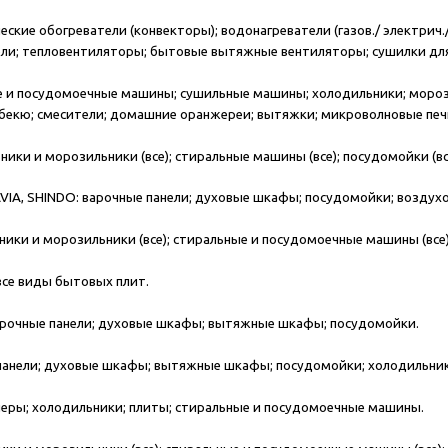
ские обогреватели (конвекторы); водонагреватели (газов./ электрич.
ли; тепловентиляторы; бытовые вытяжные вентиляторы; сушилки для
 и посудомоечные машины; сушильные машины; холодильники; мороз
рбекю; смесители; домашние оранжереи; вытяжки; микроволновые печ
ики и морозильники (все); стиральные машины (все); посудомойки (все)
LAVIA, SHINDO:
варочные панели; духовые шкафы; посудомойки; воздух
ики и морозильники (все); стиральные и посудомоечные машины (все); 
все виды бытовых плит.
рочные панели; духовые шкафы; вытяжные шкафы; посудомойки.
панели; духовые шкафы; вытяжные шкафы; посудомойки; холодильники
еры; холодильники; плиты; стиральные и посудомоечные машины.