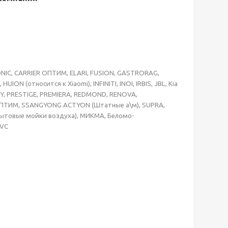
ATRONIC, CARRIER ОПТИМ, ELARI, FUSION, GASTRORAG,
ION (относится к Xiaomi), INFINITI, INOI, IRBIS, JBL, Kia
, PRESTIGE, PREMIERA, REDMOND, RENOVA,
y ОПТИМ, SSANGYONG ACTYON (Штатные а\м), SUPRA,
(Бытовые мойки воздуха), МИКМА, Беломо-
JVC