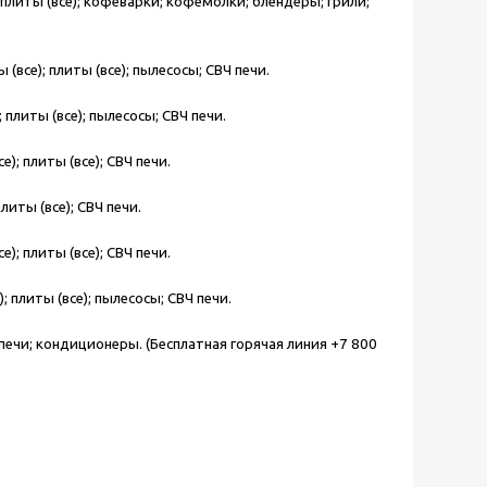
плиты (все); кофеварки; кофемолки; блендеры; грили;
все); плиты (все); пылесосы; СВЧ печи.
плиты (все); пылесосы; СВЧ печи.
; плиты (все); СВЧ печи.
иты (все); СВЧ печи.
; плиты (все); СВЧ печи.
плиты (все); пылесосы; СВЧ печи.
печи; кондиционеры. (Бесплатная горячая линия +7 800