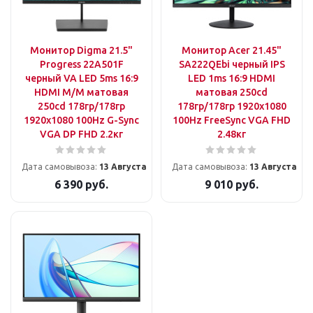
Монитор Digma 21.5"
Монитор Acer 21.45"
Progress 22A501F
SA222QEbi черный IPS
черный VA LED 5ms 16:9
LED 1ms 16:9 HDMI
HDMI M/M матовая
матовая 250cd
250cd 178гр/178гр
178гр/178гр 1920x1080
1920x1080 100Hz G-Sync
100Hz FreeSync VGA FHD
VGA DP FHD 2.2кг
2.48кг
Дата самовывоза:
13 Августа
Дата самовывоза:
13 Августа
6 390
руб.
9 010
руб.