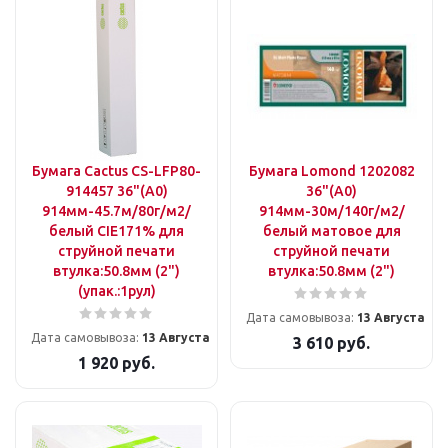
Бумага Cactus CS-LFP80-
Бумага Lomond 1202082
914457 36"(A0)
36"(A0)
914мм-45.7м/80г/м2/
914мм-30м/140г/м2/
белый CIE171% для
белый матовое для
струйной печати
струйной печати
втулка:50.8мм (2")
втулка:50.8мм (2")
(упак.:1рул)
Дата самовывоза:
13 Августа
Дата самовывоза:
13 Августа
3 610
руб.
1 920
руб.