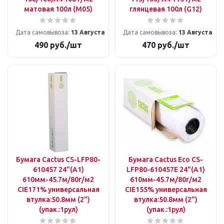
матовая 100л (M05)
глянцевая 100л (G12)
Дата самовывоза:
13 Августа
Дата самовывоза:
13 Августа
490
руб.
/шт
470
руб.
/шт
Бумага Cactus CS-LFP80-
Бумага Cactus Eco CS-
610457 24"(A1)
LFP80-610457E 24"(A1)
610мм-45.7м/80г/м2
610мм-45.7м/80г/м2
CIE171% универсальная
CIE155% универсальная
втулка:50.8мм (2")
втулка:50.8мм (2")
(упак.:1рул)
(упак.:1рул)