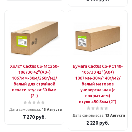
Холст Cactus CS-MC260-
Бумага Cactus CS-PC140-
106730 42"(A0+)
106730 42"(A0+)
1067мм-30м/260г/м2/
1067мм-30м/140г/м2/
белый для струйной
белый матовое
печати втулка:50.8мм
универсальная (с
(2")
покрытием)
втулка:50.8мм (2")
Дата самовывоза:
13 Августа
Дата самовывоза:
13 Августа
7 270
руб.
2 220
руб.