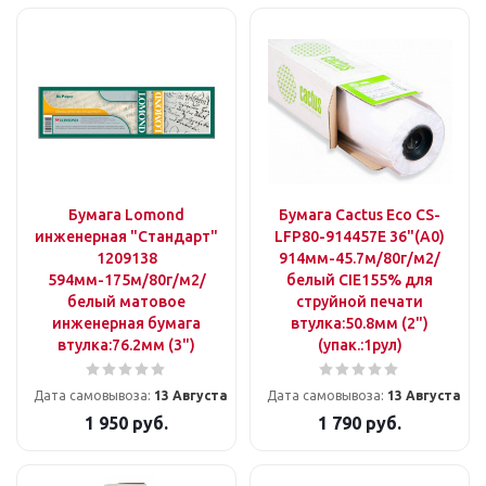
Бумага Lomond
Бумага Cactus Eco CS-
инженерная "Стандарт"
LFP80-914457E 36"(A0)
1209138
914мм-45.7м/80г/м2/
594мм-175м/80г/м2/
белый CIE155% для
белый матовое
струйной печати
инженерная бумага
втулка:50.8мм (2")
втулка:76.2мм (3")
(упак.:1рул)
Дата самовывоза:
13 Августа
Дата самовывоза:
13 Августа
1 950
руб.
1 790
руб.