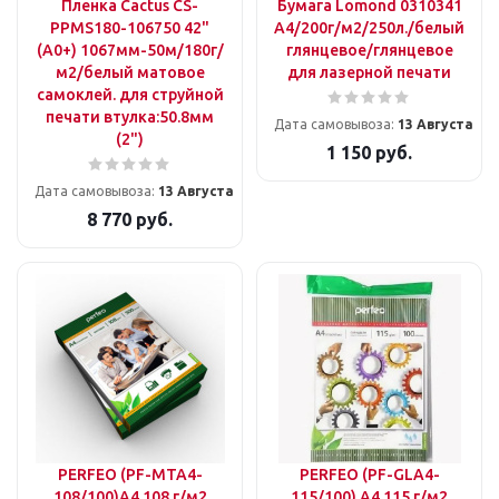
Пленка Cactus CS-
Бумага Lomond 0310341
PPMS180-106750 42"
A4/200г/м2/250л./белый
(A0+) 1067мм-50м/180г/
глянцевое/глянцевое
м2/белый матовое
для лазерной печати
самоклей. для струйной
печати втулка:50.8мм
Дата самовывоза:
13 Августа
(2")
1 150
руб.
Дата самовывоза:
13 Августа
8 770
руб.
PERFEO (PF-MTA4-
PERFEO (PF-GLA4-
108/100)A4 108 г/м2
115/100) A4 115 г/м2