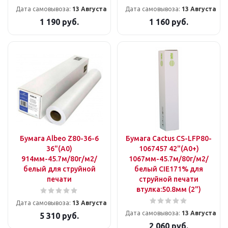
Дата самовывоза:
13 Августа
Дата самовывоза:
13 Августа
1 190
руб.
1 160
руб.
Бумага Albeo Z80-36-6
Бумага Cactus CS-LFP80-
36"(A0)
1067457 42"(A0+)
914мм-45.7м/80г/м2/
1067мм-45.7м/80г/м2/
белый для струйной
белый CIE171% для
печати
струйной печати
втулка:50.8мм (2")
Дата самовывоза:
13 Августа
Дата самовывоза:
13 Августа
5 310
руб.
2 060
руб.