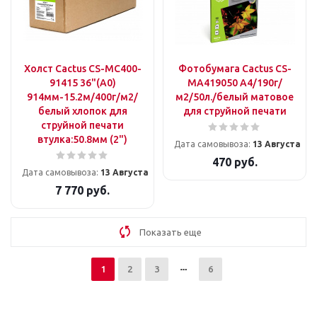
Холст Cactus CS-MC400-
Фотобумага Cactus CS-
91415 36"(A0)
MA419050 A4/190г/
914мм-15.2м/400г/м2/
м2/50л./белый матовое
белый хлопок для
для струйной печати
струйной печати
втулка:50.8мм (2")
Дата самовывоза:
13 Августа
470
руб.
Дата самовывоза:
13 Августа
7 770
руб.
Показать еще
1
2
3
6