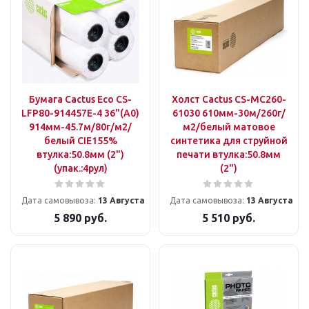
Бумага Cactus Eco CS-
Холст Cactus CS-MC260-
LFP80-914457E-4 36"(A0)
61030 610мм-30м/260г/
914мм-45.7м/80г/м2/
м2/белый матовое
белый CIE155%
синтетика для струйной
втулка:50.8мм (2")
печати втулка:50.8мм
(упак.:4рул)
(2")
Дата самовывоза:
13 Августа
Дата самовывоза:
13 Августа
5 890
руб.
5 510
руб.