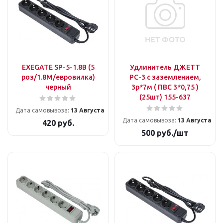
EXEGATE SP-5-1.8B (5
Удлинитель ДЖЕТТ
роз/1.8M/евровилка)
РС-3 с заземлением,
черный
3р*7м ( ПВС 3*0,75 )
(25шт) 155-637
Дата самовывоза:
13 Августа
Дата самовывоза:
13 Августа
420
руб.
500
руб.
/шт