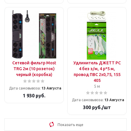
Сетевой фильтр Most
Удлинитель ДЖЕТТ РС
TRG 2м (10 розеток)
4 без з/м, 4 р*5 м,
черный (коробка)
провод ПВС 2х0,75, 155
405
5 м
Дата самовывоза:
13 Августа
1 930
руб.
Дата самовывоза:
13 Августа
300
руб.
/шт
Показать еще