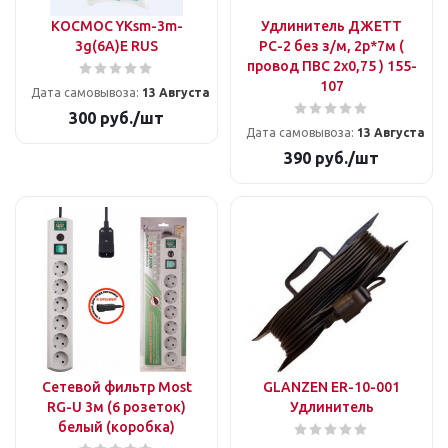
КОСМОС YKsm-3m-
Удлинитель ДЖЕТТ
3g(6A)E RUS
РС-2 без з/м, 2р*7м (
провод ПВС 2х0,75 ) 155-
107
Дата самовывоза:
13 Августа
300
руб.
/шт
Дата самовывоза:
13 Августа
390
руб.
/шт
Сетевой фильтр Most
GLANZEN ER-10-001
RG-U 3м (6 розеток)
Удлинитель
белый (коробка)