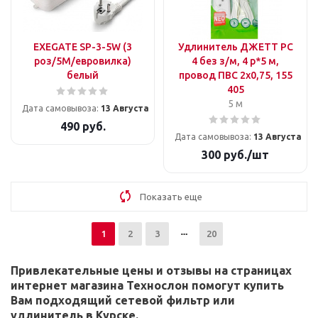
EXEGATE SP-3-5W (3
Удлинитель ДЖЕТТ РС
роз/5M/евровилка)
4 без з/м, 4 р*5 м,
белый
провод ПВС 2х0,75, 155
405
5 м
Дата самовывоза:
13 Августа
490
руб.
Дата самовывоза:
13 Августа
300
руб.
/шт
Показать еще
1
2
3
20
Привлекательные цены и отзывы на страницах
интернет магазина Технослон помогут купить
Вам подходящий сетевой фильтр или
удлинитель в Курске.