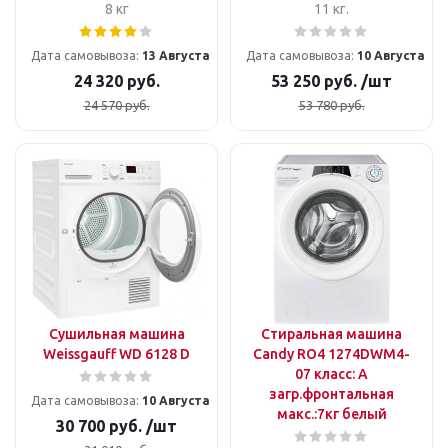
8 кг
11 кг.
Дата самовывоза:
13 Августа
Дата самовывоза:
10 Августа
24 320
руб.
53 250
руб.
/шт
24 570
руб.
53 780
руб.
Сушильная машина
Стиральная машина
Weissgauff WD 6128 D
Candy RO4 1274DWM4-
07 класс: A
загр.фронтальная
Дата самовывоза:
10 Августа
макс.:7кг белый
30 700
руб.
/шт