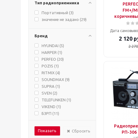
Тип радиоприемника
PERFEO
FM+/M
Портативный (
3
)
коричневый
значение не задано (
29
)
Дата самовыво
Бренд
2 120
р
HYUNDAI (
5
)
2 270
HARPER (
1
)
PERFEO (
20
)
POZIS (
1
)
RITMIX (
4
)
SOUNDMAX (
9
)
SUPRA (
1
)
SVEN (
2
)
TELEFUNKEN (
1
)
VIKEND (
1
)
БЗРП (
11
)
Радиоприе
Сбросить
РП-306