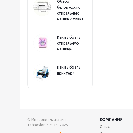
Обзор
белорусских
стиральных
машин Атлант
Как выбрать
стиральную
машину?
Как выбрать
принтер?
© Интернет-магазин
КОМПАНИЯ
Tehnoslon™ 2015–2025
О нас