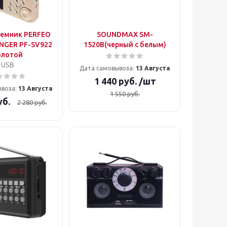
емник PERFEO
SOUNDMAX SM-
NGER PF-SV922
1520B(черный с белым)
олотой
USB
Дата самовывоза:
13 Августа
1 440
руб.
/шт
ывоза:
13 Августа
1 550
руб.
б.
2 280
руб.