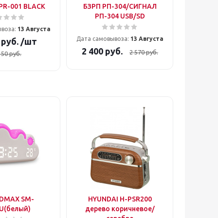
PR-001 BLACK
БЗРП РП-304/СИГНАЛ
РП-304 USB/SD
ывоза:
13 Августа
Дата самовывоза:
13 Августа
руб.
/шт
2 400
руб.
2 570
руб.
150
руб.
DMAX SM-
HYUNDAI H-PSR200
U(белый)
дерево коричневое/