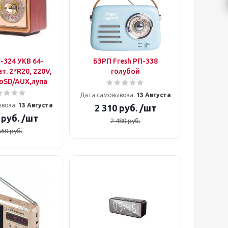
-324 УКВ 64-
БЗРП Fresh РП-338
т. 2*R20, 220V,
голубой
oSD/AUX,лупа
Дата самовывоза:
13 Августа
ывоза:
13 Августа
2 310
руб.
/шт
руб.
/шт
2 480
руб.
660
руб.