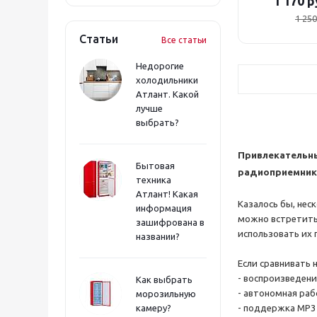
1 170
р
1 250
Статьи
Все статьи
Недорогие
холодильники
Атлант. Какой
лучше
выбрать?
Привлекательны
Бытовая
радиоприемник
техника
Атлант! Какая
Казалось бы, нес
информация
можно встретить
зашифрована в
использовать их
названии?
Если сравнивать 
- воспроизведени
Как выбрать
- автономная раб
морозильную
камеру?
- поддержка MP