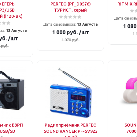
 ЕГЕРЬ
PERFEO (PF_D0576)
RITMIX R
P3/USB
ТУРИСТ, серый
 (i120-BK)
Дата самов
Дата самовывоза:
13 Августа
1 080
за:
13 Августа
1 000
руб.
/шт
1 
уб.
/шт
1 070
руб.
руб.
мник БЗРП
Радиоприёмник PERFEO
SOUN
 USB/SD
SOUND RANGER PF-SV922
7000