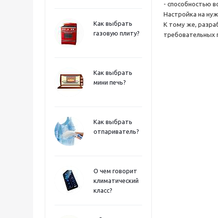
- способностью 
Настройка на нуж
Как выбрать
К тому же, разр
газовую плиту?
требовательных 
Как выбрать
мини печь?
Как выбрать
отпариватель?
О чем говорит
климатический
класс?