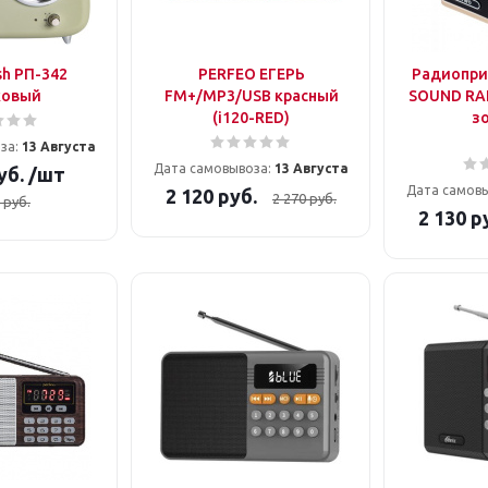
sh РП-342
PERFEO ЕГЕРЬ
Радиопри
ковый
FM+/MP3/USB красный
SOUND RA
(i120-RED)
з
за:
13 Августа
Дата самовывоза:
13 Августа
уб.
/шт
Дата самов
2 120
руб.
2 270
руб.
руб.
2 130
ру