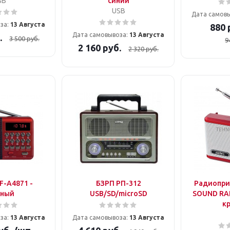
SB
синий
USB
Дата самов
за:
13 Августа
880
Дата самовывоза:
13 Августа
.
3 500
руб.
9
2 160
руб.
2 320
руб.
F-A4871 -
БЗРП РП-312
Радиопри
сный
USB/SD/microSD
SOUND RA
к
за:
13 Августа
Дата самовывоза:
13 Августа