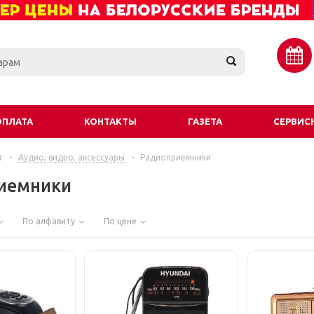
ОПЛАТА
КОНТАКТЫ
ГАЗЕТА
СЕРВИС
г
-
Аудио, видео, аксессуары
-
Радиоприемники
иемники
По алфавиту
По цене