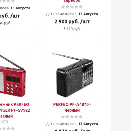
серебро
ывоза:
13 Августа
Дата самовывоза:
13 Августа
руб.
/шт
2 900
руб.
/шт
40
руб.
3 110
руб.
ёмник PERFEO
PERFEO PF-A4870 -
NGER PF-SV922
черный
расный
USB
Дата самовывоза:
13 Августа