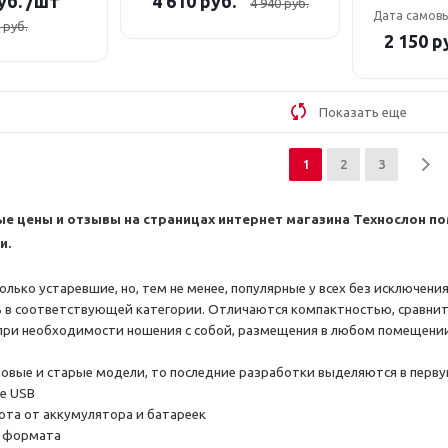
уб.
/шт
4 610
руб.
4 940
руб.
Дата самов
руб.
2 150
ру
Показать еще
1
2
3
е цены и отзывы на страницах интернет магазина Технослон 
и.
колько устаревшие, но, тем не менее, популярные у всех без исключе
 в соответствующей категории. Отличаются компактностью, сравнит
 при необходимости ношения с собой, размещения в любом помещени
новые и старые модели, то последние разработки выделяются в перв
е USB
ота от аккумулятора и батареек
3 формата