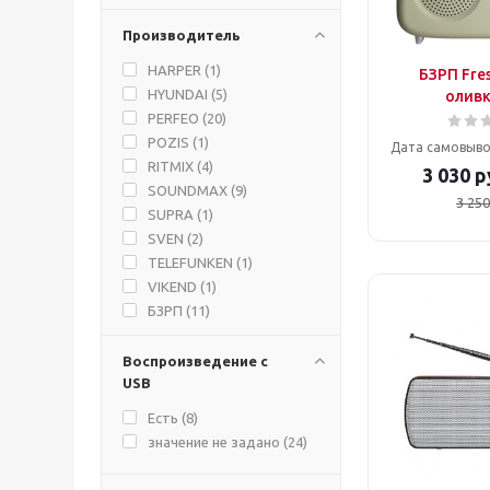
Производитель
HARPER (
1
)
БЗРП Fre
HYUNDAI (
5
)
олив
PERFEO (
20
)
POZIS (
1
)
Дата самовыво
RITMIX (
4
)
3 030
р
SOUNDMAX (
9
)
3 250
SUPRA (
1
)
SVEN (
2
)
TELEFUNKEN (
1
)
VIKEND (
1
)
БЗРП (
11
)
Воспроизведение с
USB
Есть (
8
)
значение не задано (
24
)