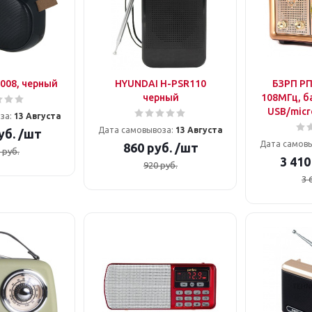
008, черный
HYUNDAI H-PSR110
БЗРП РП
черный
108МГц, ба
USB/micr
за:
13 Августа
Дата самовывоза:
13 Августа
уб.
/шт
Дата самов
860
руб.
/шт
руб.
3 410
920
руб.
3 