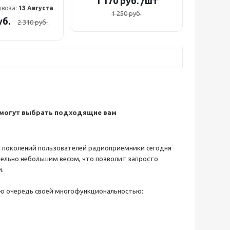
1 170
руб.
/шт
ывоза:
13 Августа
1 250
руб.
б.
2 310
руб.
помогут выбрать подходящие вам
ния поколений пользователей радиоприемники сегодня
ельно небольшим весом, что позволит запросто
и.
ую очередь своей многофункциональностью: