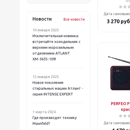
U
Дата самовыво
Новости
Все новости
3 270
руб
10 января 2025
Исключительная новинка:
встречайте холодильник с
верхним морозильным
отделением ATLANT
ХМ-3635-109!
12 января 2025
Новое поколение
стиральных машин Атлант -
серия INTENSE EXPERT
PERFEO P
кра
1 марта 2024
Где производят технику
Дата самовыво
Maunfeld?