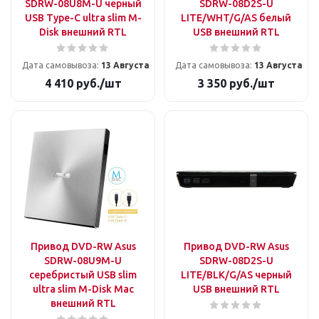
SDRW-08U8M-U черный
SDRW-08D2S-U
USB Type-C ultra slim M-
LITE/WHT/G/AS белый
Disk внешний RTL
USB внешний RTL
Дата самовывоза:
13 Августа
Дата самовывоза:
13 Августа
4 410
руб.
/шт
3 350
руб.
/шт
Привод DVD-RW Asus
Привод DVD-RW Asus
SDRW-08U9M-U
SDRW-08D2S-U
серебристый USB slim
LITE/BLK/G/AS черный
ultra slim M-Disk Mac
USB внешний RTL
внешний RTL