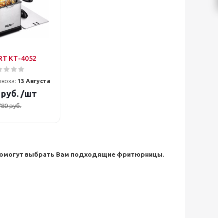
RT КТ-4052
ывоза:
13 Августа
руб.
/шт
780
руб.
н помогут выбрать Вам подходящие фритюрницы.