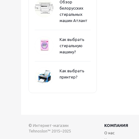
Обзор
белорусских
стиральных
машин Атлант
Как выбрать
стиральную
машину?
Как выбрать
принтер?
© Интернет-магазин
КОМПАНИЯ
Tehnoslon™ 2015–2025
О нас