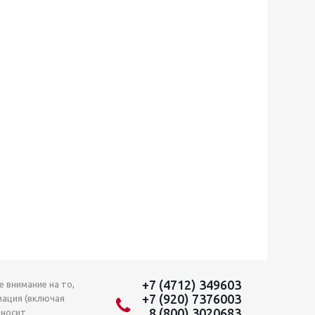
+7 (4712) 349603
 внимание на то,
+7 (920) 7376003
мация (включая
8 (800) 3020683
 носит