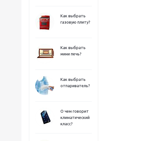
Как выбрать
газовую плиту?
Как выбрать
мини печь?
Как выбрать
отпариватель?
О чем говорит
климатический
класс?