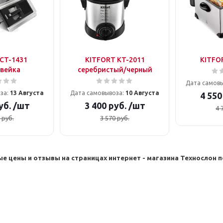
CT-1431
KITFORT KT-2011
KITFO
вейка
серебристый/черный
Дата самов
за:
13 Августа
Дата самовывоза:
10 Августа
4 550
уб.
/шт
3 400
руб.
/шт
4 
руб.
3 570
руб.
е цены и отзывы на страницах интернет - магазина Техносло