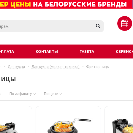
ОПЛАТА
КОНТАКТЫ
ГАЗЕТА
СЕРВИС
г
-
Для кухни
-
Для кухни (мелкая техника)
-
Фритюрницы
ницы
По алфавиту
По цене