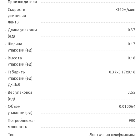
Производителя
Скорость
-360м/мин
движения
ленты
Длина упаковки
0.37
(ед)
Ширина
0.17
упаковки (ед)
Высота
0.16
упаковки (ед)
Габариты
0.37x0.17x0.16
упаковки (ед)
ДхШхВ
Вес упаковки
3.55
(ед)
Объем
0.010064
упаковки (ед)
Потребляемая
900
мощность
Тип
Ленточная шлифмашина