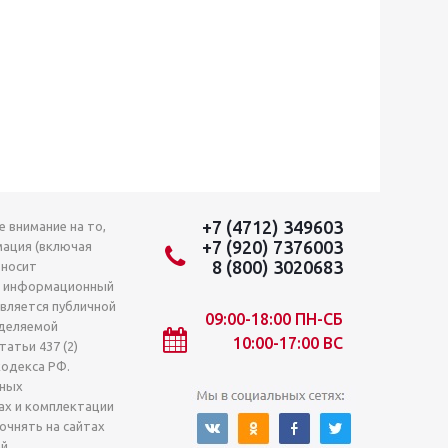
+7 (4712) 349603
 внимание на то,
+7 (920) 7376003
мация (включая
8 (800) 3020683
 носит
о информационный
является публичной
09:00-18:00 ПН-СБ
деляемой
10:00-17:00 ВС
атьи 437 (2)
кодекса РФ.
лных
ах и комплектации
очнять на сайтах
й.