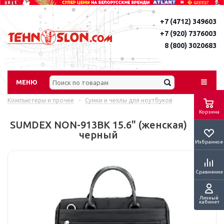
+7 (4712) 349603
+7 (920) 7376003
8 (800) 3020683
МЕНЮ
Компьютеры и прочее
-
Сумки и чехлы для ноутбуков
Корзина
SUMDEX NON-913BK 15.6" (женская)
черный
Избранное
Сравнение
Личный
кабинет