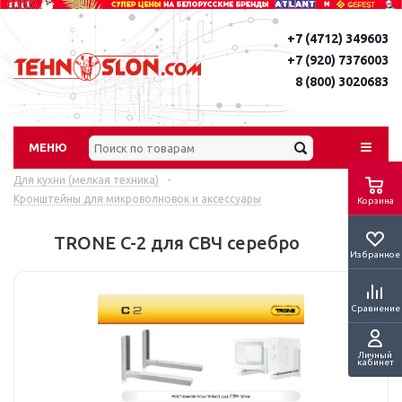
+7 (4712) 349603
+7 (920) 7376003
8 (800) 3020683
МЕНЮ
Для кухни (мелкая техника)
-
Кронштейны для микроволновок и аксессуары
Корзина
TRONE C-2 для СВЧ серебро
Избранное
Сравнение
Личный
кабинет