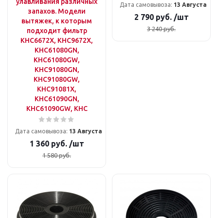
улавливания различных
Дата самовывоза:
13 Августа
запахов. Модели
2 790
руб.
/шт
вытяжек, к которым
3 240
руб.
подходит фильтр
KHC6672X, KHC9672X,
KHC61080GN,
KHC61080GW,
KHC91080GN,
KHC91080GW,
KHC91081X,
KHC61090GN,
KHC61090GW, KHC
Дата самовывоза:
13 Августа
1 360
руб.
/шт
1 580
руб.