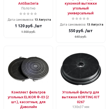
Antibacteria
кухонной вытяжки
Полотно
угольный
универсальный
Дата самовывоза:
13 Августа
Дата самовывоза:
13 Августа
1 120
руб.
/шт
550
руб.
/шт
1 300
руб.
640
руб.
Комплект фильтров
Угольный фильтр для
угольных ELIKOR Ф-03 (2
вытяжки KORTING KIT
шт.), кассетные, для
0267
Даволайн
130x37 мм