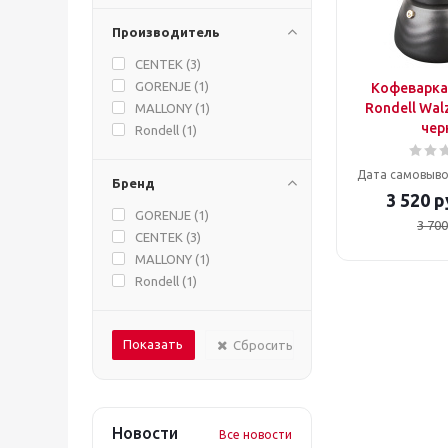
Производитель
CENTEK (
3
)
GORENJE (
1
)
Кофеварка
Rondell Wal
MALLONY (
1
)
чер
Rondell (
1
)
Дата самовыво
Бренд
3 520
р
GORENJE (
1
)
3 700
CENTEK (
3
)
MALLONY (
1
)
Rondell (
1
)
Сбросить
Новости
Все новости