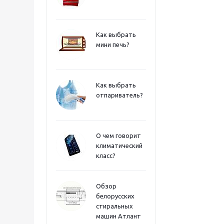
Как выбрать
мини печь?
Как выбрать
отпариватель?
О чем говорит
климатический
класс?
Обзор
белорусских
стиральных
машин Атлант