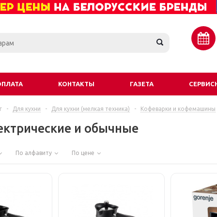
ОПЛАТА
КОНТАКТЫ
ГАЗЕТА
СЕРВИС
г
-
Для кухни
-
Для кухни (мелкая техника)
-
Кофеварки и кофемашины
ектрические и обычные
По алфавиту
По цене