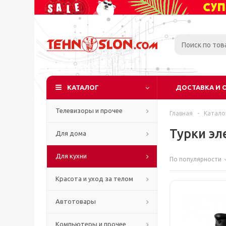
КАТАЛОГ
ДОСТАВКА И 
Телевизоры и прочее
Главная
-
Катало
Турки эл
Для дома
Для кухни
По популярности
Красота и уход за телом
Автотовары
Компьютеры и прочее