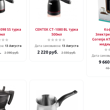
098 SS турка
CENTEK CT-1080 BL турка
Ко
0мл
500мл
Электри
Gorenje A
медн
за:
13 Августа
Дата самовывоза:
13 Августа
.
2 220
руб.
2 390
руб.
2 330
руб.
Дата самов
9 660
10