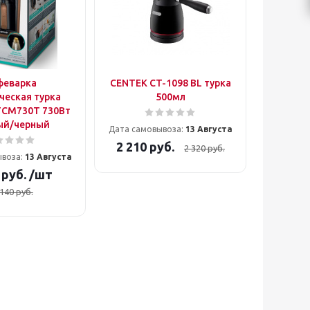
феварка
CENTEK CT-1098 BL турка
ческая турка
500мл
TCM730T 730Вт
ый/черный
Дата самовывоза:
13 Августа
2 210
руб.
2 320
руб.
ывоза:
13 Августа
руб.
/шт
 140
руб.