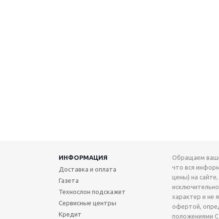
ИНФОРМАЦИЯ
Обращаем ваше
что вся инфор
Доставка и оплата
цены) на сайте,
Газета
исключительн
Технослон подскажет
характер и не 
Сервисные центры
офертой, опре
Кредит
положениями Ст