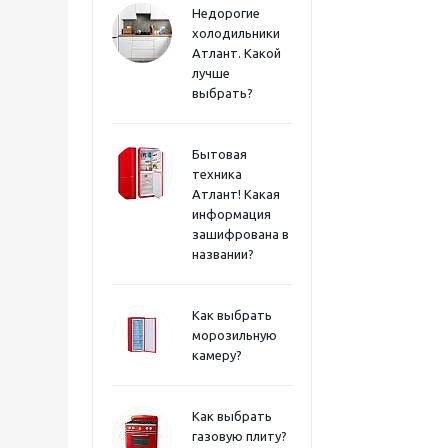
Недорогие
холодильники
Атлант. Какой
лучше
выбрать?
Бытовая
техника
Атлант! Какая
информация
зашифрована в
названии?
Как выбрать
морозильную
камеру?
Как выбрать
газовую плиту?