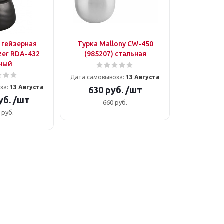
 гейзерная
Турка Mallony CW-450
zer RDA-432
(985207) стальная
ный
Дата самовывоза:
13 Августа
за:
13 Августа
630
руб.
/шт
уб.
/шт
660
руб.
руб.