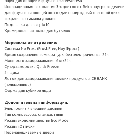
Ящик для овощей и фруктов HarvestFresh
Инновационная технология 3-х цветов от Beko внутри отделения
для фруктов и овощей воссоздает природный световой цикл,
сохраняя витамины дольше.
Подставка для яиц 1х10
Хромированная полка для бутылок
Морозильное отделение:
Система No Frost (Frost Free, Ноу Фрост)
Время сохранения температуры без электричества: 21 ч
Мощность замораживания: 6 кг/24 ч
Суперзаморозка Quick Freeze
3 ящика
Лоток для замораживания мелких продуктов ICE BANK
(пельменница)
Форма для кубиков льда
Дополнительная информация:
Электронный внешний дисплей
Тип компрессора: стандартный
Режим экономии энергии Eco Mode
Режим «Отпуск»
Перенавешиваемые двери