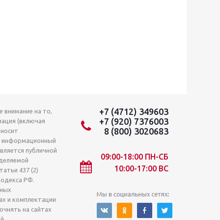
+7 (4712) 349603
 внимание на то,
+7 (920) 7376003
мация (включая
8 (800) 3020683
 носит
о информационный
является публичной
09:00-18:00 ПН-СБ
деляемой
10:00-17:00 ВС
атьи 437 (2)
кодекса РФ.
лных
ах и комплектации
очнять на сайтах
й.