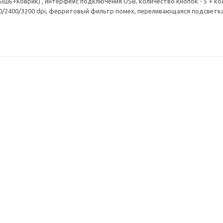
ышь+коврик) , интерфейс подключения USB, количество кнопок - 5 + кол
00/2400/3200 dpi, ферритовый фильтр помех, переливающаяся подсветк