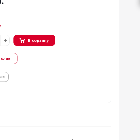
.
о
В корзину
 клик
ься