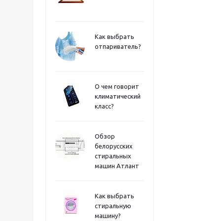
Как выбрать
отпариватель?
О чем говорит
климатический
класс?
Обзор
белорусских
стиральных
машин Атлант
Как выбрать
стиральную
машину?