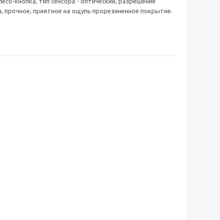
есо-кнопка, тип сенсора - оптический, разрешение
а, прочное, приятное на ощупь прорезиненное покрытие.