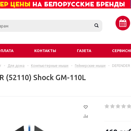
ОПЛАТА
КОНТАКТЫ
ГАЗЕТА
СЕРВИСН
г
-
Для дома
-
Компьютерные мыши
-
Геймерские мыши
-
DEFENDER 
 (52110) Shock GM-110L