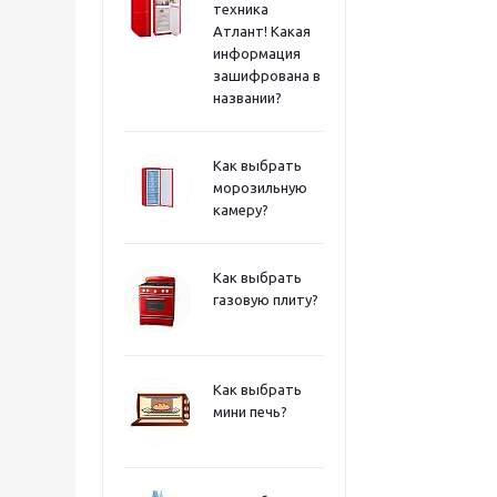
техника
Атлант! Какая
информация
зашифрована в
названии?
Как выбрать
морозильную
камеру?
Как выбрать
газовую плиту?
Как выбрать
мини печь?