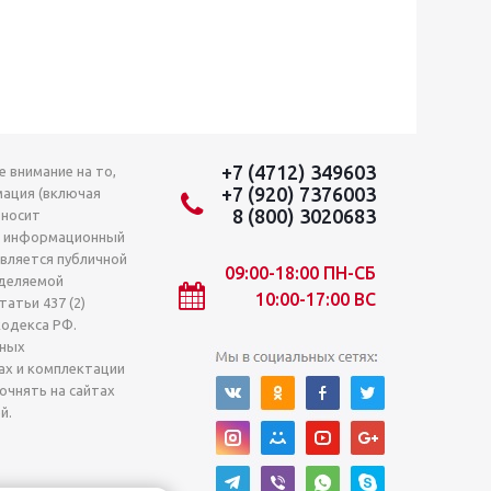
+7 (4712) 349603
 внимание на то,
+7 (920) 7376003
мация (включая
8 (800) 3020683
 носит
о информационный
является публичной
09:00-18:00 ПН-СБ
деляемой
10:00-17:00 ВС
атьи 437 (2)
кодекса РФ.
лных
ах и комплектации
очнять на сайтах
й.