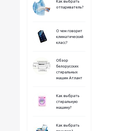
Как выбрать
отпариватель?
О чем говорит
климатический
класс?
Обзор
белорусских
стиральных
машин Атлант
Как выбрать
стиральную
машину?
Как выбрать
принтер?