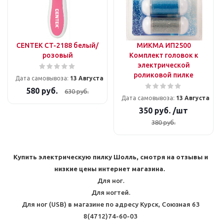
CENTEK CT-2188 белый/
МИКМА ИП2500
розовый
Комплект головок к
электрической
роликовой пилке
Дата самовывоза:
13 Августа
580
руб.
630
руб.
Дата самовывоза:
13 Августа
350
руб.
/шт
380
руб.
Купить электрическую пилку Шолль, смотря на отзывы и
низкие цены интернет магазина.
Для ног.
Для ногтей.
Для ног (USB) в магазине по адресу Курск, Союзная 63
8(4712)74-60-03