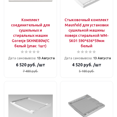
Комплект
Стыковочный комплект
соединительный для
Maunfeld для установки
сушильных и
сушильной машины
стиральных машин
поверх стиральной WM-
Gorenje SKHNE80W/C
SK01 590*636*59мм
белый (упак: 1шт)
белый
Дата самовывоза:
13 Августа
Дата самовывоза:
13 Августа
6 520
руб.
/шт
4 520
руб.
/шт
7 480
руб.
5 180
руб.