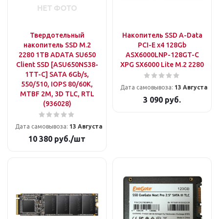
Твердотельный
Накопитель SSD A-Data
накопитель SSD M.2
PCI-E x4 128Gb
2280 1TB ADATA SU650
ASX6000LNP-128GT-C
Client SSD [ASU650NS38-
XPG SX6000 Lite M.2 2280
1TT-C] SATA 6Gb/s,
550/510, IOPS 80/60K,
Дата самовывоза:
13 Августа
MTBF 2M, 3D TLC, RTL
3 090
руб.
(936028)
Дата самовывоза:
13 Августа
10 380
руб.
/шт