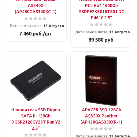
AS340X
PCI-E x4 1600Gb
(AP480GAS340XC-1)
SSDPE2KE016T801 DC
P4610 2.5"
Дата самовывоза:
13 Августа
Дата самовывоза:
13 Августа
7 460
руб.
/шт
89 580
руб.
Накопитель SSD Digma
APACER SSD 128Gb
SATA III 128Gb
AS350X Panther
DGSR2128GY23T Run Y2
(AP128GAS350XR-1)
2.5"
Дата самовывоза:
13 Августа