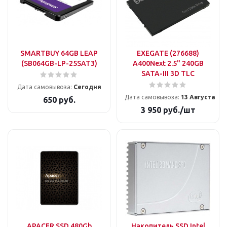
SMARTBUY 64GB LEAP
EXEGATE (276688)
(SB064GB-LP-25SAT3)
A400Next 2.5" 240GB
SATA-III 3D TLС
Дата самовывоза:
Сегодня
Дата самовывоза:
13 Августа
650
руб.
3 950
руб.
/шт
APACER SSD 480Gb
Накопитель SSD Intel