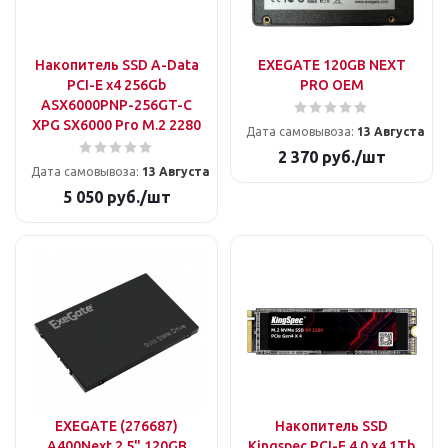
Накопитель SSD A-Data
EXEGATE 120GB NEXT
PCI-E x4 256Gb
PRO OEM
ASX6000PNP-256GT-C
XPG SX6000 Pro M.2 2280
Дата самовывоза:
13 Августа
2 370
руб.
/шт
Дата самовывоза:
13 Августа
5 050
руб.
/шт
EXEGATE (276687)
Накопитель SSD
A400Next 2.5" 120GB
Kingspec PCI-E 4.0 x4 1Tb