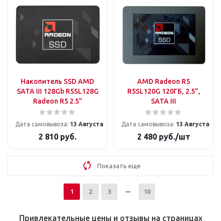
Накопитель SSD AMD
AMD Radeon R5
SATA III 128Gb R5SL128G
R5SL120G 120ГБ, 2.5",
Radeon R5 2.5"
SATA III
Дата самовывоза:
13 Августа
Дата самовывоза:
13 Августа
2 810
руб.
2 480
руб.
/шт
Показать еще
1
2
3
10
Привлекательные цены и отзывы на страницах