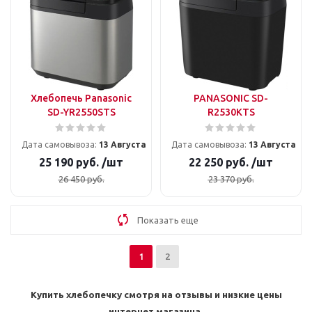
Хлебопечь Panasonic
PANASONIC SD-
SD-YR2550STS
R2530KTS
Дата самовывоза:
13 Августа
Дата самовывоза:
13 Августа
25 190
руб.
/шт
22 250
руб.
/шт
26 450
руб.
23 370
руб.
Показать еще
1
2
Купить хлебопечку смотря на отзывы и низкие цены
интернет магазина.