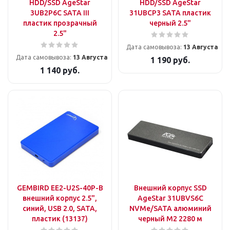
HDD/SSD AgeStar
HDD/SSD AgeStar
3UB2P6C SATA III
31UBCP3 SATA пластик
пластик прозрачный
черный 2.5"
2.5"
Дата самовывоза:
13 Августа
Дата самовывоза:
13 Августа
1 190
руб.
1 140
руб.
GEMBIRD EE2-U2S-40P-B
Внешний корпус SSD
внешний корпус 2.5",
AgeStar 31UBVS6C
синий, USB 2.0, SATA,
NVMe/SATA алюминий
пластик (13137)
черный M2 2280 м