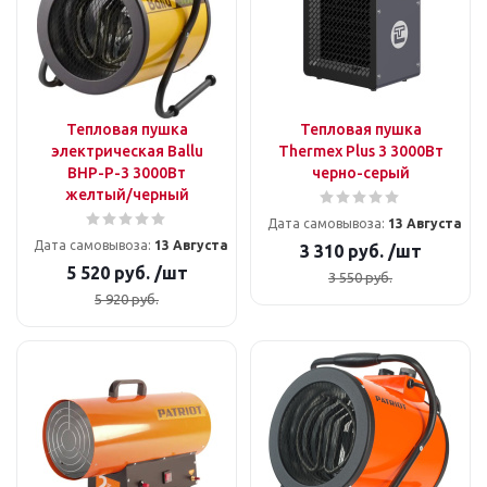
Тепловая пушка
Тепловая пушка
электрическая Ballu
Thermex Plus 3 3000Вт
BHP-P-3 3000Вт
черно-серый
желтый/черный
Дата самовывоза:
13 Августа
Дата самовывоза:
13 Августа
3 310
руб.
/шт
5 520
руб.
/шт
3 550
руб.
5 920
руб.