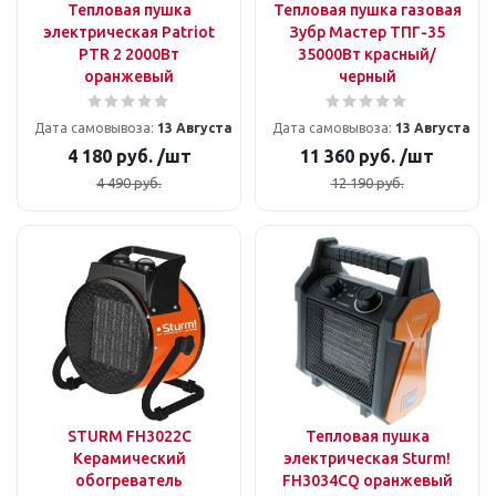
Тепловая пушка
Тепловая пушка газовая
электрическая Patriot
Зубр Мастер ТПГ-35
PTR 2 2000Вт
35000Вт красный/
оранжевый
черный
Дата самовывоза:
13 Августа
Дата самовывоза:
13 Августа
4 180
руб.
/шт
11 360
руб.
/шт
4 490
руб.
12 190
руб.
STURM FH3022C
Тепловая пушка
Керамический
электрическая Sturm!
обогреватель
FH3034CQ оранжевый