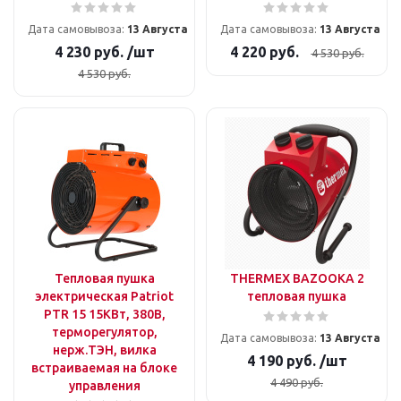
Дата самовывоза:
13 Августа
Дата самовывоза:
13 Августа
4 230
руб.
/шт
4 220
руб.
4 530
руб.
4 530
руб.
Тепловая пушка
THERMEX BAZOOKA 2
электрическая Patriot
тепловая пушка
PTR 15 15КВт, 380В,
терморегулятор,
Дата самовывоза:
13 Августа
нерж.ТЭН, вилка
4 190
руб.
/шт
встраиваемая на блоке
4 490
руб.
управления