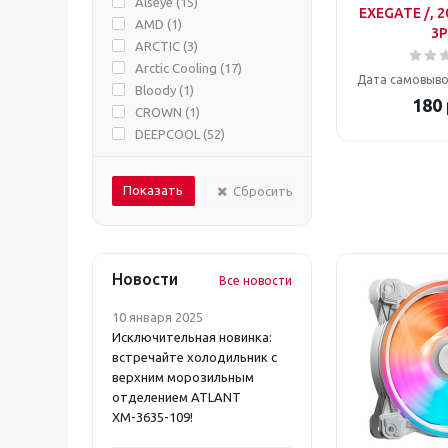
Alseye (
15
)
LIAN-LI (
1
)
EXEGATE /, 2
AMD (
1
)
3P
MONTECH (
1
)
ARCTIC (
3
)
NONAME (
6
)
Arctic Cooling (
17
)
PCCOOLER (
7
)
Дата самовыво
Bloody (
1
)
REXANT (
6
)
180
CROWN (
1
)
SILVERSTONE (
1
)
DEEPCOOL (
52
)
THERMALRIGHT (
13
)
DIGMA (
11
)
Thermaltake (
3
)
EXEGATE (
40
)
XPG (
8
)
Сбросить
Formula (
3
)
ZALMAN (
9
)
GEMBIRD (
16
)
GMNG (
1
)
ID-Cooling (
76
)
Новости
Все новости
Intel (
2
)
LIAN-LI (
1
)
10 января 2025
MONTECH (
1
)
Исключительная новинка:
NONAME (
6
)
встречайте холодильник с
PCCOOLER (
7
)
верхним морозильным
отделением ATLANT
REXANT (
6
)
ХМ-3635-109!
SILVERSTONE (
1
)
THERMALRIGHT (
13
)