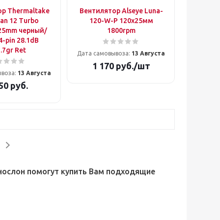
р Thermaltake
Вентилятор Alseye Luna-
an 12 Turbo
120-W-P 120x25мм
25mm черный/
1800rpm
4-pin 28.1dB
.7gr Ret
Дата самовывоза:
13 Августа
1 170
руб.
/шт
ывоза:
13 Августа
50
руб.
хнослон помогут купить Вам подходящие