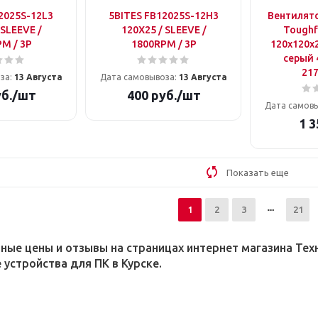
2025S-12L3
5BITES FB12025S-12H3
Вентилято
 SLEEVE /
120X25 / SLEEVE /
Toughf
M / 3P
1800RPM / 3P
120x120x
серый 
217
за:
13 Августа
Дата самовывоза:
13 Августа
б.
/шт
400
руб.
/шт
Дата самов
1 3
Показать еще
1
2
3
21
ные цены и отзывы на страницах интернет магазина Те
устройства для ПК в Курске.