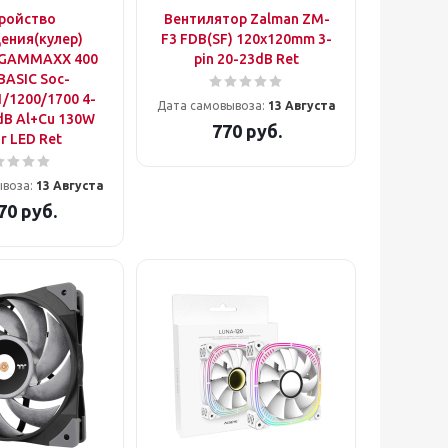
ройство
Вентилятор Zalman ZM-
ения(кулер)
F3 FDB(SF) 120x120mm 3-
 GAMMAXX 400
pin 20-23dB Ret
BASIC Soc-
/1200/1700 4-
Дата самовывоза:
13 Августа
dB Al+Cu 130W
770
руб.
r LED Ret
ывоза:
13 Августа
70
руб.