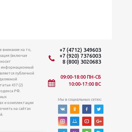
+7 (4712) 349603
 внимание на то,
+7 (920) 7376003
мация (включая
8 (800) 3020683
 носит
о информационный
является публичной
09:00-18:00 ПН-СБ
деляемой
10:00-17:00 ВС
атьи 437 (2)
кодекса РФ.
лных
ах и комплектации
очнять на сайтах
й.