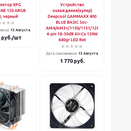
лятор XPG
Устройство
NE 120 ARGB
охлаждения(кулер)
, черный
Deepcool GAMMAXX 400
BLUE BASIC Soc-
AM4/AM3+/1150/1151/1200
ывоза:
13 Августа
4-pin 18-30dB Al+Cu 130W
руб.
/шт
640gr LED Ret
Дата самовывоза:
13 Августа
1 770
руб.