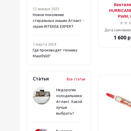
Вентиля
Thermaltake (
3
)
12 января 2025
HURRICANE
XPG (
8
)
Новое поколение
PWM, 
ZALMAN (
9
)
стиральных машин Атлант -
серия INTENSE EXPERT
Дата самовыво
1 600
р
1 марта 2024
Где производят технику
Maunfeld?
Статьи
Все статьи
Недорогие
холодильники
Атлант. Какой
лучше
выбрать?
Бытовая