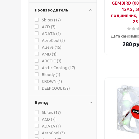
GEMBIRD (00
12AS , 5
Производитель
подшипник, 3
5bites (
17
)
25
ACD (
7
)
ADATA (
1
)
Дата самовыво
AeroCool (
3
)
280
ру
Alseye (
15
)
AMD (
1
)
ARCTIC (
3
)
Arctic Cooling (
17
)
Bloody (
1
)
CROWN (
1
)
DEEPCOOL (
52
)
DIGMA (
11
)
EXEGATE (
40
)
Бренд
Formula (
3
)
5bites (
17
)
GEMBIRD (
16
)
ACD (
7
)
GMNG (
1
)
ADATA (
1
)
ID-Cooling (
76
)
AeroCool (
3
)
Intel (
2
)