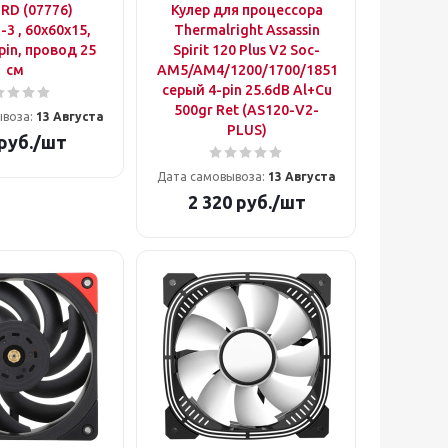
RD (07776)
Кулер для процессора
3 , 60x60x15,
Thermalright Assassin
 pin, провод 25
Spirit 120 Plus V2 Soc-
см
AM5/AM4/1200/1700/1851
серый 4-pin 25.6dB Al+Cu
500gr Ret (AS120-V2-
ывоза:
13 Августа
PLUS)
руб.
/шт
Дата самовывоза:
13 Августа
2 320
руб.
/шт