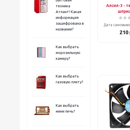
Aлсил-3 - т
техника
шприц
Атлант! Какая
информация
зашифрована в
Дата самовыво
названии?
210
Как выбрать
морозильную
камеру?
Как выбрать
газовую плиту?
Как выбрать
мини печь?