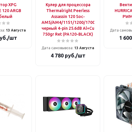
тор XPG
Кулер для процессора
Венти
 120 ARGB
Thermalright Peerless
HURRICA
белый
Assassin 120 Soc-
PWM
AM5/AM4/1151/1200/1700
черный 4-pin 25.6dB Al+Cu
за:
13 Августа
Дата самов
750gr Ret (PA120-BLACK)
уб.
/шт
1 600
Дата самовывоза:
13 Августа
4 780
руб.
/шт