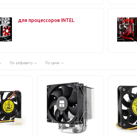
для процессоров INTEL
По алфавиту
По цене