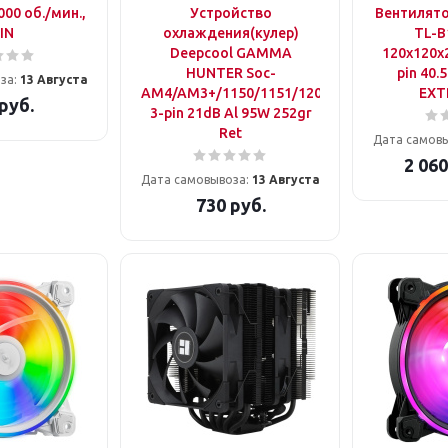
000 об./мин.,
Устройство
Вентилято
IN
охлаждения(кулер)
TL-B
Deepcool GAMMA
120х120x2
HUNTER Soc-
pin 40.
за:
13 Августа
AM4/AM3+/1150/1151/1200
EXT
руб.
3-pin 21dB Al 95W 252gr
Ret
Дата самов
2 060
Дата самовывоза:
13 Августа
730
руб.