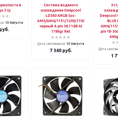
ермопаста в
Система водяного
Уст
е 3 гр
охлаждения Deepcool
охлажд
LD360 ARGB Soc-
Deepcool
AM5/AM4/1151/1200/1700
BLUE 
за:
13 Августа
черный 4-pin 38.71dB Al
AM4/1151
руб.
1786gr Ret
pin 18-30
640g
Дата самовывоза:
13 Августа
Дата самов
7 340
руб.
1 7