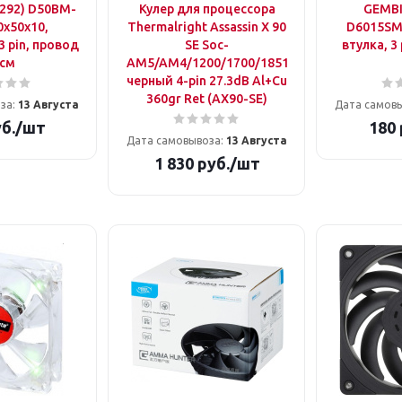
292) D50BM-
Кулер для процессора
GEMBI
0x50x10,
Thermalright Assassin X 90
D6015SM-
 pin, провод
SE Soc-
втулка, 3
 см
AM5/AM4/1200/1700/1851
черный 4-pin 27.3dB Al+Cu
360gr Ret (AX90-SE)
за:
13 Августа
Дата самов
б.
/шт
180
Дата самовывоза:
13 Августа
1 830
руб.
/шт