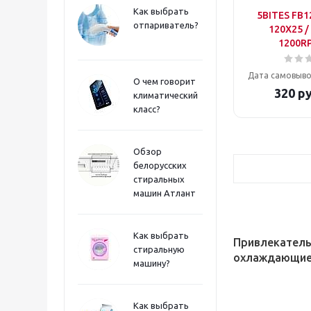
Как выбрать
5BITES FB1
отпариватель?
120X25 /
1200RP
Дата самовыво
О чем говорит
320
ру
климатический
класс?
Обзор
белорусских
стиральных
машин Атлант
Как выбрать
Привлекатель
стиральную
охлаждающие 
машину?
Как выбрать