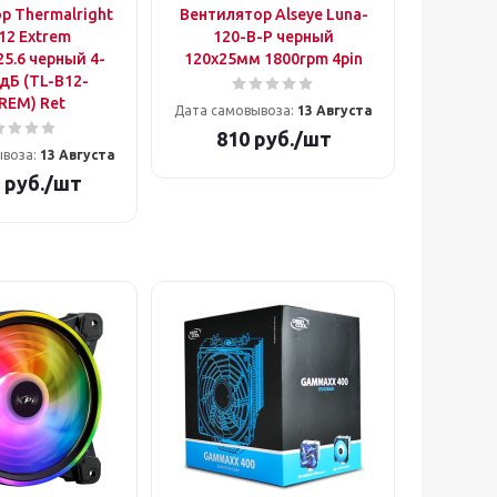
р Thermalright
Вентилятор Alseye Luna-
12 Extrem
120-B-P черный
5.6 черный 4-
120x25мм 1800rpm 4pin
5дБ (TL-B12-
REM) Ret
Дата самовывоза:
13 Августа
810
руб.
/шт
ывоза:
13 Августа
руб.
/шт